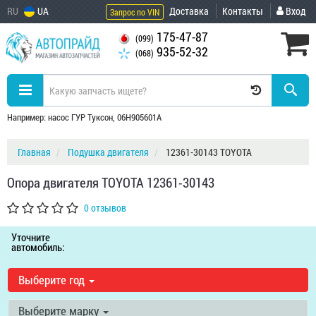
RU
UA
Доставка
Контакты
Вход
Запрос по VIN
175-47-87
(099)
935-52-32
(068)
Например: насос ГУР Туксон, 06H905601A
Главная
Подушка двигателя
12361-30143 TOYOTA
Опора двигателя TOYOTA 12361-30143
0 отзывов
Уточните
автомобиль:
Выберите год
Выберите марку