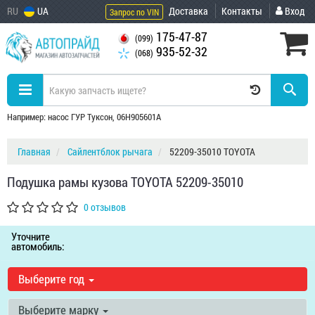
RU
UA
Доставка
Контакты
Вход
Запрос по VIN
175-47-87
(099)
935-52-32
(068)
Например: насос ГУР Туксон, 06H905601A
Главная
Сайлентблок рычага
52209-35010 TOYOTA
Подушка рамы кузова TOYOTA 52209-35010
0 отзывов
Уточните
автомобиль:
Выберите год
Выберите марку