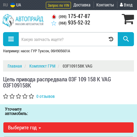
RU
UA
Доставка
Контакты
Вход
Запрос по VIN
175-47-87
(099)
935-52-32
(068)
Например: насос ГУР Туксон, 06H905601A
Главная
Комплект ГРМ
03F109158K VAG
Цепь привода распредвала 03F 109 158 K VAG
03F109158K
0 отзывов
Уточните
автомобиль:
Выберите год