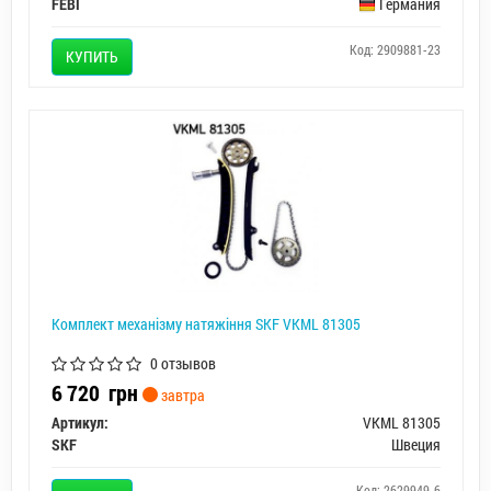
FEBI
Германия
Код: 2909881-23
КУПИТЬ
Комплект механізму натяжіння SKF VKML 81305
0 отзывов
6 720
грн
завтра
Артикул:
VKML 81305
SKF
Швеция
Код: 2629949-6