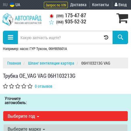
RU
UA
Доставка
Контакты
Вход
Запрос по VIN
175-47-87
(099)
935-52-32
(068)
Например: насос ГУР Туксон, 06H905601A
Главная
Шланг вентиляции картера
06H103213G VAG
Трубка OE_VAG VAG 06H103213G
0 отзывов
Уточните
автомобиль:
Выберите год
Выберите марку