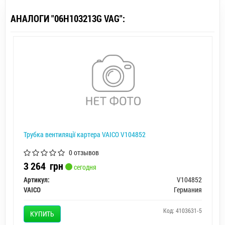
АНАЛОГИ "06H103213G VAG":
Трубка вентиляції картера VAICO V104852
0 отзывов
3 264
грн
сегодня
Артикул:
V104852
VAICO
Германия
Код: 4103631-5
КУПИТЬ