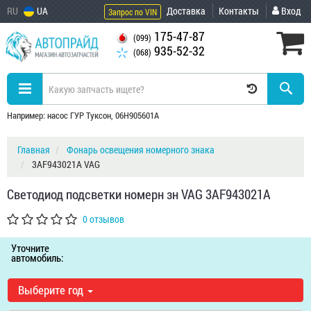
RU
UA
Доставка
Контакты
Вход
Запрос по VIN
175-47-87
(099)
935-52-32
(068)
Например: насос ГУР Туксон, 06H905601A
Главная
Фонарь освещения номерного знака
3AF943021A VAG
Светодиод подсветки номеpн зн VAG 3AF943021A
0 отзывов
Уточните
автомобиль:
Выберите год