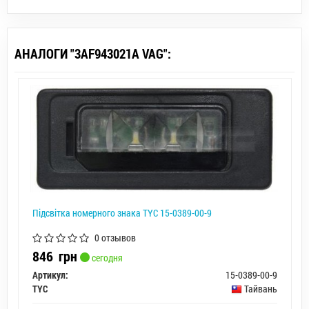
АНАЛОГИ "3AF943021A VAG":
Підсвітка номерного знака TYC 15-0389-00-9
0 отзывов
846
грн
сегодня
Артикул:
15-0389-00-9
TYC
Тайвань