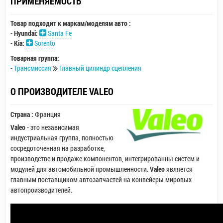
ПРИМЕНЯЕМОСТЬ
Товар подходит к маркам/моделям авто :
-
Hyundai:
Santa Fe
-
Kia:
Sorento
Товарная группа:
-
Трансмиссия
Главный цилиндр сцепления
О ПРОИЗВОДИТЕЛЕ VALEO
Страна :
Франция
Valeo
- это независимая
индустриальная группа, полностью
сосредоточенная на разработке,
производстве и продаже компонентов, интегрированны систем и
модулей для автомобильной промышленности.
Valeo
является
главным поставщиком автозапчастей на конвейеры мировых
автопроизводителей.