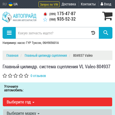
RU
UA
Доставка
Контакты
Вход
Запрос по VIN
175-47-87
(099)
935-52-32
(068)
Например: насос ГУР Туксон, 06H905601A
Главная
Главный цилиндр сцепления
804937 Valeo
Главный цилиндр. система сцепления VL Valeo 804937
0 отзывов
Уточните
автомобиль:
Выберите год
Выберите марку