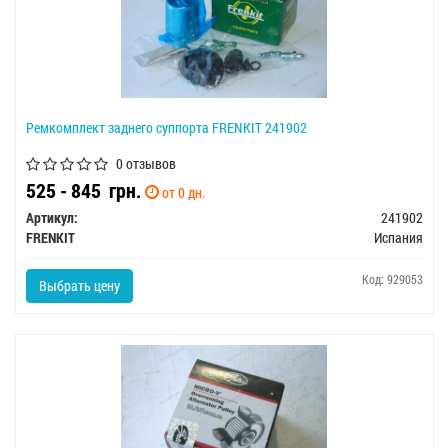
Ремкомплект заднего суппорта FRENKIT 241902
0 отзывов
525 - 845
грн.
от 0 дн.
Артикул:
241902
FRENKIT
Испания
Код: 929053
Выбрать цену