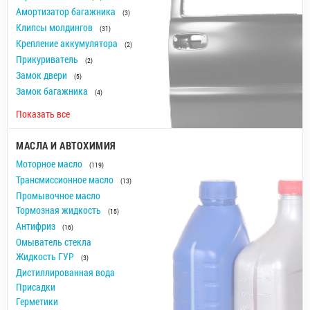
Амортизатор багажника
(3)
Клипсы молдингов
(31)
Крепление аккумулятора
(2)
Прикуриватель
(2)
Замок двери
(5)
Замок багажника
(4)
Показать все
МАСЛА И АВТОХИМИЯ
Моторное масло
(119)
Трансмиссионное масло
(13)
Промывочное масло
Тормозная жидкость
(15)
Антифриз
(16)
Омыватель стекла
Жидкость ГУР
(3)
Дистиллированная вода
Присадки
Герметики