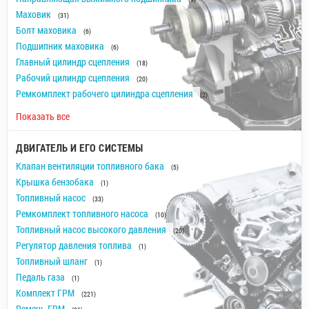
Маховик
(31)
Болт маховика
(6)
Подшипник маховика
(6)
Главный цилиндр сцепления
(18)
Рабочий цилиндр сцепления
(20)
Ремкомплект рабочего цилиндра сцепления
(2)
Показать все
ДВИГАТЕЛЬ И ЕГО СИСТЕМЫ
Клапан вентиляции топливного бака
(5)
Крышка бензобака
(1)
Топливный насос
(33)
Ремкомплект топливного насоса
(10)
Топливный насос высокого давления
(20)
Регулятор давления топлива
(1)
Топливный шланг
(1)
Педаль газа
(1)
Комплект ГРМ
(221)
Ремень ГРМ