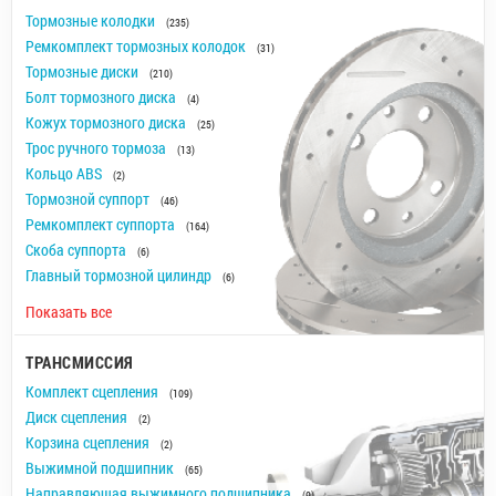
Тормозные колодки
(235)
Ремкомплект тормозных колодок
(31)
Тормозные диски
(210)
Болт тормозного диска
(4)
Кожух тормозного диска
(25)
Трос ручного тормоза
(13)
Кольцо ABS
(2)
Тормозной суппорт
(46)
Ремкомплект суппорта
(164)
Скоба суппорта
(6)
Главный тормозной цилиндр
(6)
Показать все
ТРАНСМИССИЯ
Комплект сцепления
(109)
Диск сцепления
(2)
Корзина сцепления
(2)
Выжимной подшипник
(65)
Направляющая выжимного подшипника
(9)