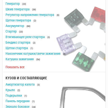
Генератор
(23)
Шкив генератора
(39)
Регулятор напряжения генератора
(6)
Щетки генератора
(2)
Аккумулятор
(66)
Стартер
(23)
Втягивающее реле стартера
(3)
Бендикс стартера
(2)
Щетки стартера
(1)
Наконечник катушки/свечи зажигания
(3)
Катушка зажигания
(54)
Показать все
КУЗОВ И СОСТАВЛЯЮЩИЕ
Амортизатор капота
(3)
Крыло
(2)
Подкрылки
(1)
Панель передняя
(1)
Зеркало боковое
(24)