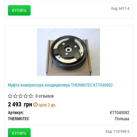
Код: 6417-4
КУПИТЬ
Муфта компрессора кондиционера THERMOTEC KTT040082
0 отзывов
2 493
грн
срок 2 дн.
Артикул:
KTT040082
THERMOTEC
Польша
Код: 1101940-5
КУПИТЬ