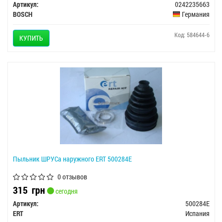
Артикул:
0242235663
BOSCH
Германия
Код: 584644-6
КУПИТЬ
Пыльник ШРУСа наружного ERT 500284E
0 отзывов
315
грн
сегодня
Артикул:
500284E
ERT
Испания