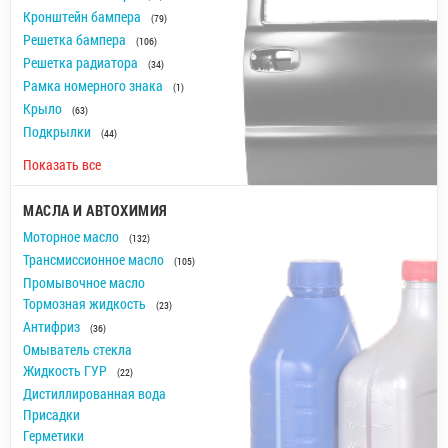
Кронштейн бампера
(79)
Решетка бампера
(106)
Решетка радиатора
(34)
Рамка номерного знака
(1)
Крыло
(63)
Подкрылки
(44)
Показать все
МАСЛА И АВТОХИМИЯ
Моторное масло
(132)
Трансмиссионное масло
(105)
Промывочное масло
Тормозная жидкость
(23)
Антифриз
(36)
Омыватель стекла
Жидкость ГУР
(22)
Дистиллированная вода
Присадки
Герметики