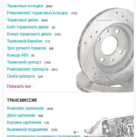
Тормозные колодки
(900)
Ремкомплект тормозных колодок
(122)
Тормозные диски
(624)
Болт тормозного диска
(4)
Кожух тормозного диска
(147)
Тормозной барабан
(17)
Трос ручного тормоза
(88)
Кольцо ABS
(5)
Тормозной суппорт
(155)
Ремкомплект суппорта
(421)
Скоба суппорта
(25)
Показать все
ТРАНСМИССИЯ
Комплект сцепления
(436)
Диск сцепления
(69)
Корзина сцепления
(19)
Выжимной подшипник
(102)
Направляющая выжимного подшипника
(14)