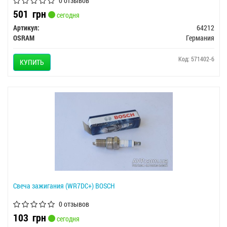
0 отзывов
501
грн
сегодня
Артикул:
64212
OSRAM
Германия
Код: 571402-6
КУПИТЬ
Свеча зажигания (WR7DС+) BOSCH
0 отзывов
103
грн
сегодня