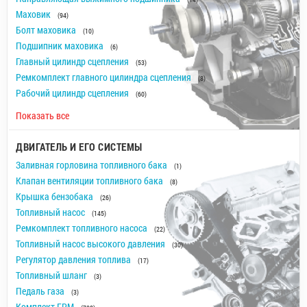
Маховик
(94)
Болт маховика
(10)
Подшипник маховика
(6)
Главный цилиндр сцепления
(53)
Ремкомплект главного цилиндра сцепления
(8)
Рабочий цилиндр сцепления
(60)
Показать все
ДВИГАТЕЛЬ И ЕГО СИСТЕМЫ
Заливная горловина топливного бака
(1)
Клапан вентиляции топливного бака
(8)
Крышка бензобака
(26)
Топливный насос
(145)
Ремкомплект топливного насоса
(22)
Топливный насос высокого давления
(30)
Регулятор давления топлива
(17)
Топливный шланг
(3)
Педаль газа
(3)
Комплект ГРМ