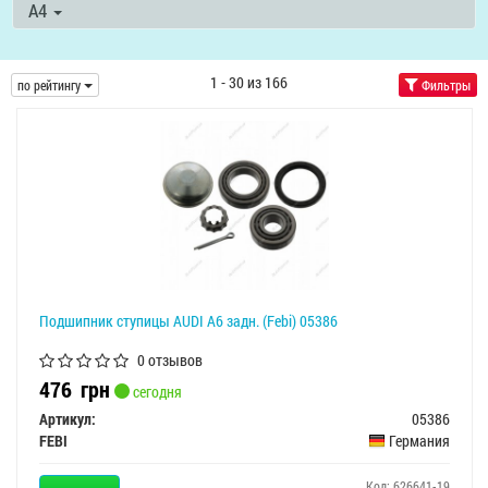
A4
1 - 30 из 166
по рейтингу
Фильтры
Подшипник cтупицы AUDI A6 задн. (Febi) 05386
0 отзывов
476
грн
сегодня
Артикул:
05386
FEBI
Германия
Код: 626641-19