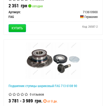
2 351
грн
сегодня
Артикул:
713610900
FAG
Германия
Код: 26587-2
КУПИТЬ
Подшипник ступицы шариковый FAG 713 6108 90
0 отзывов
3 781 - 3 989
грн.
от 0 дн.