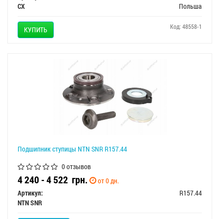
CX
Польша
Код: 48558-1
КУПИТЬ
Подшипник ступицы NTN SNR R157.44
0 отзывов
4 240 - 4 522
грн.
от 0 дн.
Артикул:
R157.44
NTN SNR