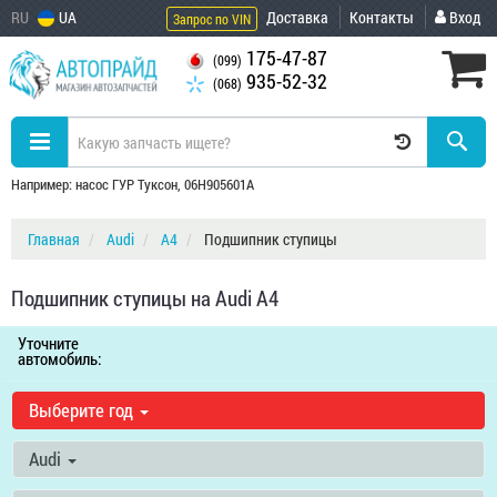
RU
UA
Доставка
Контакты
Вход
Запрос по VIN
175-47-87
(099)
935-52-32
(068)
Например: насос ГУР Туксон, 06H905601A
Главная
Audi
A4
Подшипник ступицы
Подшипник ступицы на Audi A4
Уточните
автомобиль:
Выберите год
Audi