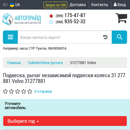
RU
UA
Доставка
Контакты
Вход
Запрос по VIN
175-47-87
(099)
935-52-32
(068)
Например: насос ГУР Туксон, 06H905601A
Главная
Сайлентблок рычага
31277881 Volvo
Подвеска, рычаг независимой подвески колеса 31 277
881 Volvo 31277881
0 отзывов
Уточните
автомобиль:
Выберите год