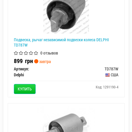
Подвеска, рычаг независимой подвески колеса DELPHI
TD787W
0 отзывов
899
грн
завтра
Артикул:
TD787W
Delphi
США
Код: 1291190-4
КУПИТЬ