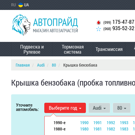
RU
UA
175-47-87
(099)
935-52-32
(068)
Подвеска и
Тормозная
Трансмиссия
Рулевое
система
Главная
Audi
80
Крышка бензобака
Крышка бензобака (пробка топливног
Уточните
Выберите год
Audi
80
автомобиль:
1990-е
1990
1991
1992
1993
1980-е
1980
1981
1982
1983