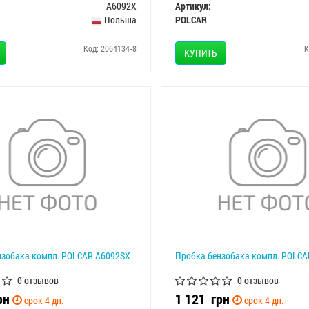
A6092X
Артикул:
Польша
POLCAR
Код: 2064134-8
К
КУПИТЬ
нзобака компл. POLCAR A6092SX
Пробка бензобака компл. POLC
0 отзывов
0 отзывов
рн
1 121
грн
срок 4 дн.
срок 4 дн.