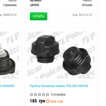
50028
Артикул:
148001
Германия
JAPKO
Италия
д: 1004579-23
Код: 2812122-37
КУПИТЬ
AR A6092BX
Пробка бензобака компл. POLCAR A6092B
0 отзывов
185
грн
срок 4 дн.