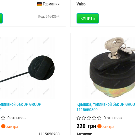
Германия
Valeo
Код: 546436-4
КУПИТЬ
опливной бак JP GROUP
Крышка, топливной бак JP GRO
0
1115650800
0 отзывов
0 отзывов
220
грн
завтра
завтра
1115650200
Артикул: