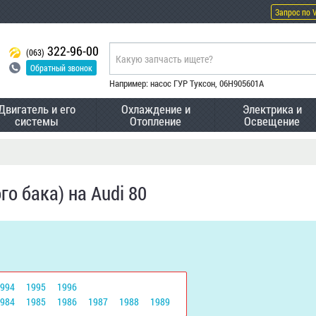
Запрос по 
322-96-00
(063)
Обратный звонок
Например: насос ГУР Туксон, 06H905601A
Двигатель и его
Охлаждение и
Электрика и
системы
Отопление
Освещение
о бака) на Audi 80
1994
1995
1996
1984
1985
1986
1987
1988
1989