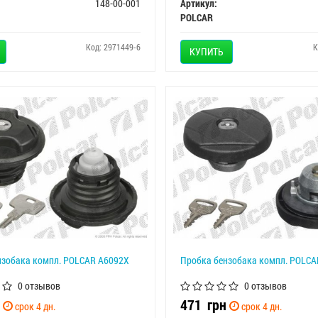
148-00-001
Артикул:
POLCAR
Код: 2971449-6
К
КУПИТЬ
нзобака компл. POLCAR A6092X
Пробка бензобака компл. POLCA
0 отзывов
0 отзывов
471
грн
срок 4 дн.
срок 4 дн.