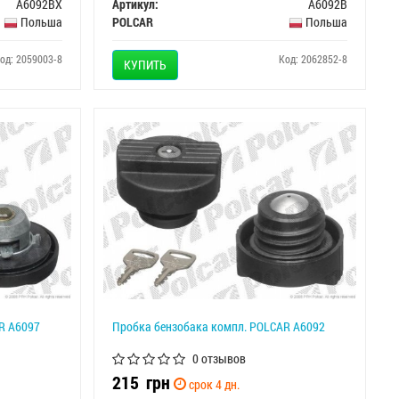
A6092BX
Артикул:
A6092B
Польша
POLCAR
Польша
од: 2059003-8
Код: 2062852-8
КУПИТЬ
R A6097
Пробка бензобака компл. POLCAR A6092
0 отзывов
215
грн
срок 4 дн.