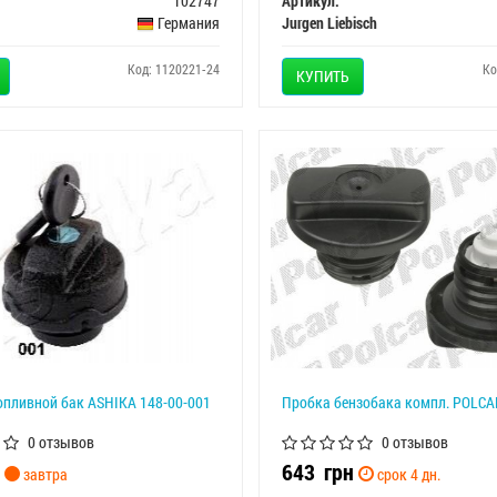
102747
Артикул:
Германия
Jurgen Liebisch
Код: 1120221-24
Ко
КУПИТЬ
пливной бак ASHIKA 148-00-001
Пробка бензобака компл. POLC
0 отзывов
0 отзывов
643
грн
завтра
срок 4 дн.