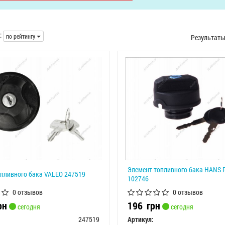
:
по рейтингу
Результат
Элемент топливного бака HANS 
пливного бака VALEO 247519
102746
0 отзывов
0 отзывов
рн
196
грн
сегодня
сегодня
247519
Артикул: