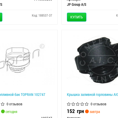
/S
JP Group A/S
Код: 188537-37
К
КУПИТЬ
опливной бак TOPRAN 102747
Крышка заливной горловины AI
0 отзывов
0 отзывов
152
грн
сегодня
завтра