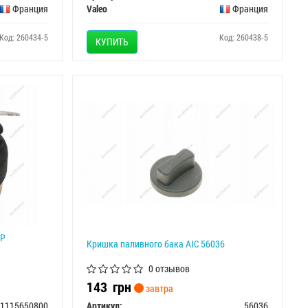
Франция
Valeo
Франция
Код: 260434-5
Код: 260438-5
КУПИТЬ
UP
Кришка паливного бака AIC 56036
0 отзывов
143
грн
завтра
1115650800
Артикул:
56036