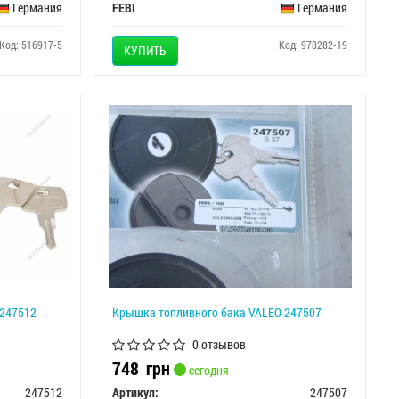
Германия
FEBI
Германия
Код: 516917-5
Код: 978282-19
КУПИТЬ
 247512
Крышка топливного бака VALEO 247507
0 отзывов
748
грн
сегодня
247512
Артикул:
247507