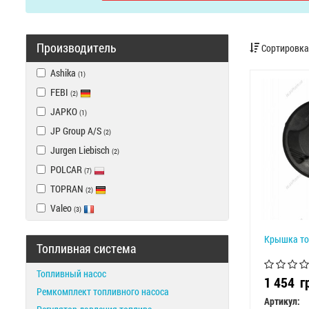
Производитель
Сортировка
Ashika
(1)
FEBI
(2)
JAPKO
(1)
JP Group A/S
(2)
Jurgen Liebisch
(2)
POLCAR
(7)
TOPRAN
(2)
Valeo
(3)
Крышка то
Топливная система
Топливный насос
1 454
г
Ремкомплект топливного насоса
Артикул: