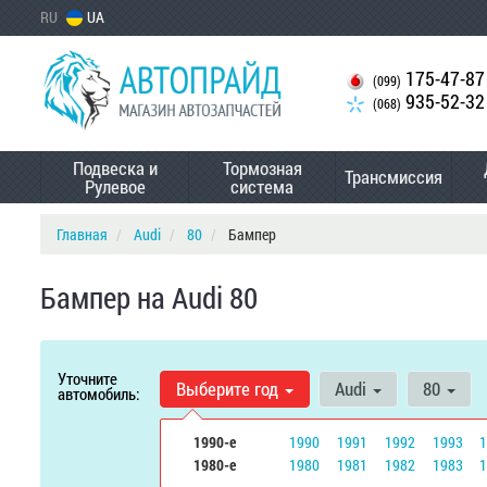
RU
UA
175-47-87
(099)
935-52-32
(068)
Подвеска и
Тормозная
Трансмиссия
Рулевое
система
Главная
Audi
80
Бампер
Бампер на Audi 80
Уточните
Выберите год
Audi
80
автомобиль:
1990-е
1990
1991
1992
1993
1980-е
1980
1981
1982
1983