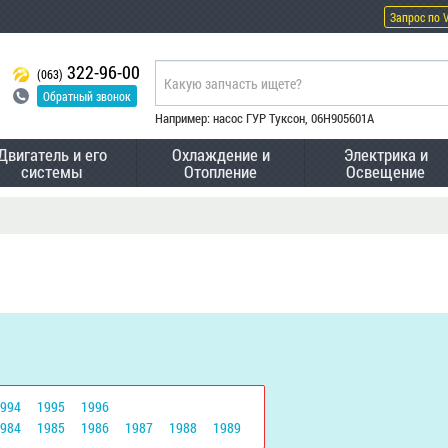
Запрос по 
322-96-00
(063)
Обратный звонок
Например: насос ГУР Туксон, 06H905601A
Двигатель и его
Охлаждение и
Электрика и
системы
Отопление
Освещение
1994
1995
1996
1984
1985
1986
1987
1988
1989