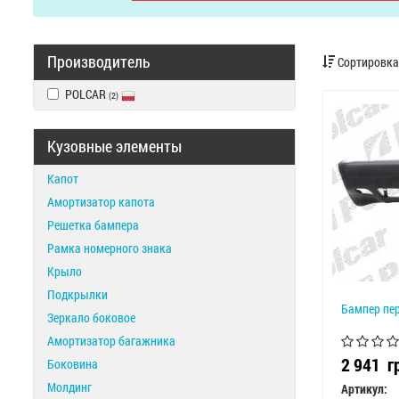
Производитель
Сортировка
POLCAR
(2)
Кузовные элементы
Капот
Амортизатор капота
Решетка бампера
Рамка номерного знака
Крыло
Подкрылки
Бампер пе
Зеркало боковое
Амортизатор багажника
2 941
г
Боковина
Молдинг
Артикул: