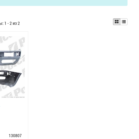
ты:
1 - 2 из 2
7
130807