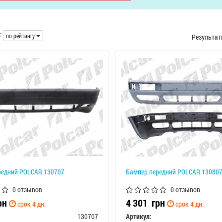
:
по рейтингу
Результа
редний POLCAR 130707
Бампер передний POLCAR 13080
0 отзывов
0 отзывов
рн
4 301
грн
срок 4 дн.
срок 4 дн.
130707
Артикул: