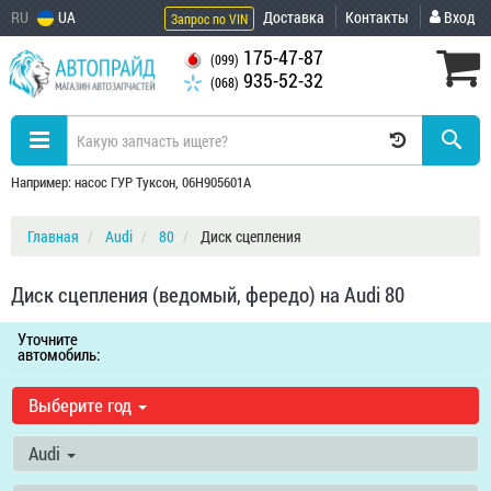
RU
UA
Доставка
Контакты
Вход
Запрос по VIN
175-47-87
(099)
935-52-32
(068)
Например: насос ГУР Туксон, 06H905601A
Главная
Audi
80
Диск сцепления
Диск сцепления (ведомый, фередо) на Audi 80
Уточните
автомобиль:
Выберите год
Audi