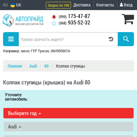
RU
UA
Доставка
Контакты
Вход
Запрос по VIN
175-47-87
(099)
935-52-32
(068)
Например: насос ГУР Туксон, 06H905601A
Главная
Audi
80
Колпак ступицы
Колпак ступицы (крышка) на Audi 80
Уточните
автомобиль:
Выберите год
Audi