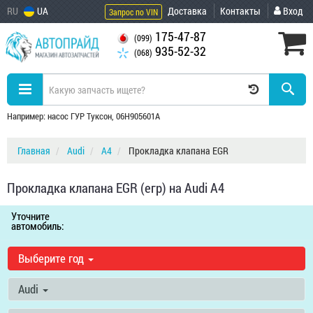
RU
UA
Доставка
Контакты
Вход
Запрос по VIN
175-47-87
(099)
935-52-32
(068)
Например: насос ГУР Туксон, 06H905601A
Главная
Audi
A4
Прокладка клапана EGR
Прокладка клапана EGR (егр) на Audi A4
Уточните
автомобиль:
Выберите год
Audi