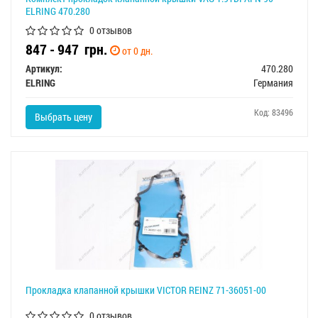
ELRING 470.280
0 отзывов
847 - 947
грн.
от 0 дн.
Артикул:
470.280
ELRING
Германия
Код: 83496
Выбрать цену
Прокладка клапанной крышки VICTOR REINZ 71-36051-00
0 отзывов