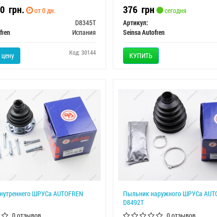
20
грн.
376
грн
от 0 дн.
сегодня
D8345T
Артикул:
fren
Испания
Seinsa Autofren
Код: 30144
 цену
КУПИТЬ
нутреннего ШРУСа AUTOFREN
Пыльник наружного ШРУСа AUT
D8492T
0 отзывов
0 отзывов