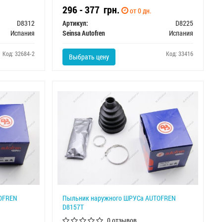
296 - 377
грн.
от 0 дн.
D8312
Артикул:
D8225
Испания
Seinsa Autofren
Испания
Код: 32684-2
Код: 33416
Выбрать цену
OFREN
Пыльник наружного ШРУСа AUTOFREN
D8157T
0 отзывов