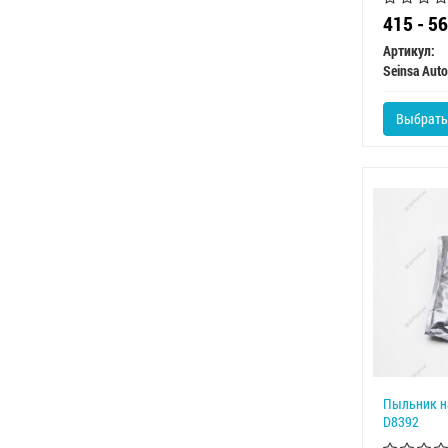
415 - 5
Артикул:
Seinsa Auto
Выбрать
Пыльник н
D8392