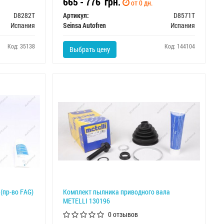
665 - 776
грн.
от 0 дн.
D8282T
Артикул:
D8571T
Испания
Seinsa Autofren
Испания
Код: 35138
Код: 144104
Выбрать цену
(пр-во FAG)
Комплект пылника приводного вала
METELLI 130196
0 отзывов