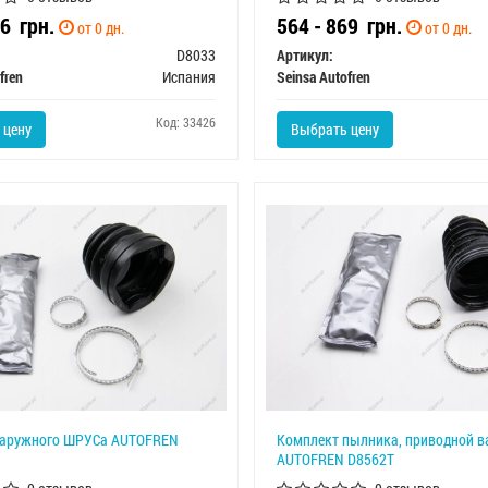
66
грн.
564 - 869
грн.
от 0 дн.
от 0 дн.
D8033
Артикул:
fren
Испания
Seinsa Autofren
Код: 33426
 цену
Выбрать цену
аружного ШРУСа AUTOFREN
Комплект пылника, приводной в
AUTOFREN D8562T