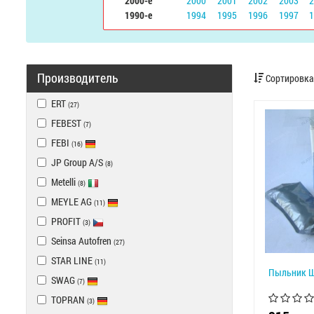
2000-е
2000
2001
2002
2003
1990-е
1994
1995
1996
1997
Производитель
Сортировка
ERT
(27)
FEBEST
(7)
FEBI
(16)
JP Group A/S
(8)
Metelli
(8)
MEYLE AG
(11)
PROFIT
(3)
Seinsa Autofren
(27)
STAR LINE
(11)
Пыльник Ш
SWAG
(7)
TOPRAN
(3)