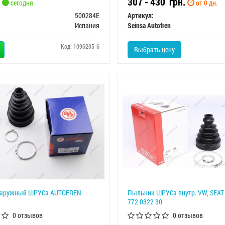
307 - 430
грн.
сегодня
от 0 дн.
500284E
Артикул:
Испания
Seinsa Autofren
Код: 1096205-6
Выбрать цену
наружный ШРУСа AUTOFREN
Пыльник ШРУСа внутр. VW, SEAT 
772 0322 30
0 отзывов
0 отзывов