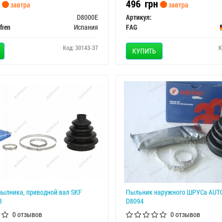
496
грн
завтра
завтра
D8000E
Артикул:
fren
Испания
FAG
Код: 30143-37
К
КУПИТЬ
пылника, приводной вал SKF
Пыльник наружного ШРУСа AUT
3
D8094
0 отзывов
0 отзывов