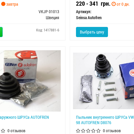
220 - 341
грн.
завтра
от 0 дн.
VKJP 01013
Артикул:
Швеция
Seinsa Autofren
Код: 1417881-6
Выбрать цену
аружного ШРУСа AUTOFREN
Пыльник внутреннего ШРУСа VW 
98 AUTOFREN D8076
0 отзывов
0 отзывов