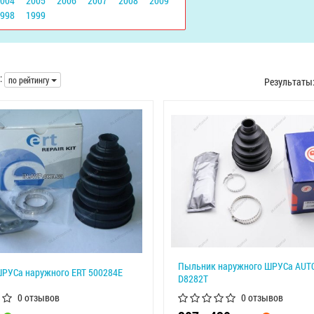
2004
2005
2006
2007
2008
2009
1998
1999
:
по рейтингу
Результаты
Пыльник наружного ШРУСа AUT
РУСа наружного ERT 500284E
D8282T
0 отзывов
0 отзывов