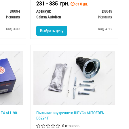
231 - 335
грн.
от 0 дн.
D8094
Артикул:
D8049
Испания
Seinsa Autofren
Испания
Код: 3313
Код: 4712
Выбрать цену
T4 ALL 90-
Пыльник внутреннего ШРУСа AUTOFREN
D8294T
0 отзывов