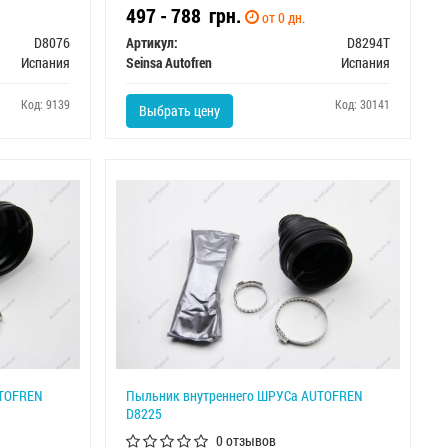
497 - 788
грн.
от 0 дн.
D8076
Артикул:
D8294T
Испания
Seinsa Autofren
Испания
Код: 9139
Код: 30141
Выбрать цену
UTOFREN
Пыльник внутреннего ШРУСа AUTOFREN
D8225
0 отзывов