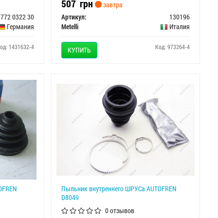
507
грн
завтра
772 0322 30
Артикул:
130196
Германия
Metelli
Италия
од: 1431632-4
Код: 973264-4
КУПИТЬ
OFREN
Пыльник внутреннего ШРУСа AUTOFREN
D8049
0 отзывов