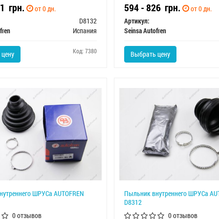
71
грн.
594 - 826
грн.
от 0 дн.
от 0 дн.
D8132
Артикул:
fren
Испания
Seinsa Autofren
Код: 7380
 цену
Выбрать цену
нутреннего ШРУСа AUTOFREN
Пыльник внутреннего ШРУСа A
D8312
0 отзывов
0 отзывов