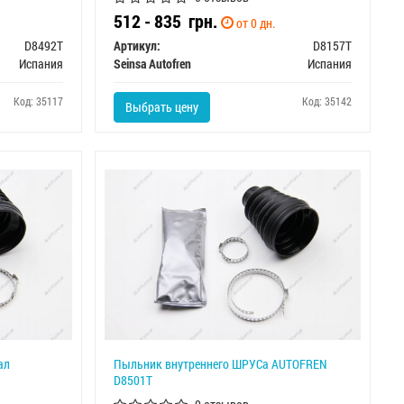
512 - 835
грн.
от 0 дн.
D8492T
Артикул:
D8157T
Испания
Seinsa Autofren
Испания
Код: 35117
Код: 35142
Выбрать цену
ал
Пыльник внутреннего ШРУСа AUTOFREN
D8501T