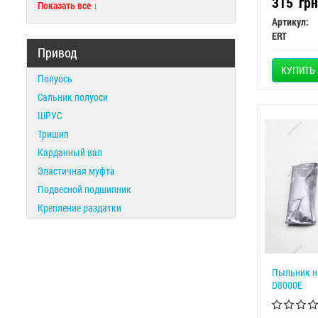
315
грн
Показать все ↓
Артикул:
ERT
Привод
КУПИТЬ
Полуось
Сальник полуоси
ШРУС
Тришип
Карданный вал
Эластичная муфта
Подвесной подшипник
Крепление раздатки
Пыльник 
D8000E