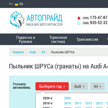
RU
UA
175-47-87
(099)
935-52-32
(068)
Подвеска и
Тормозная
Трансмиссия
Рулевое
система
Главная
Audi
A4
Пыльник ШРУСа
Пыльник ШРУСа (гранаты) на Audi A
Уточните
Выберите год
Audi
A4
автомобиль:
2020-е
2020
2010-е
2010
2011
2012
2013