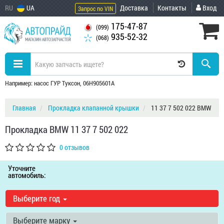
RU
UA
Доставка
Контакты
Вход
Запрос по VIN
175-47-87
(099)
935-52-32
(068)
Например: насос ГУР Туксон, 06H905601A
Главная
Прокладка клапанной крышки
11 37 7 502 022 BMW
Прокладка BMW 11 37 7 502 022
0 отзывов
Уточните
автомобиль:
Выберите год
Выберите марку