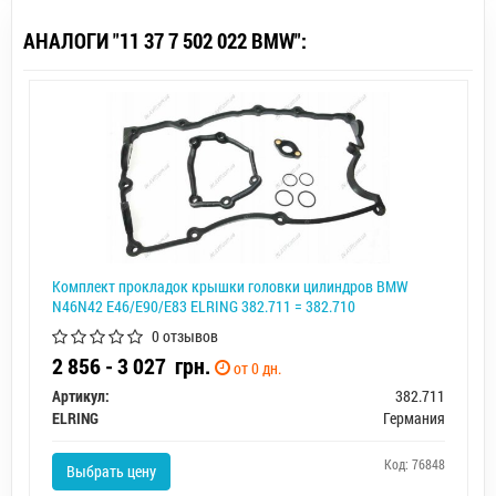
АНАЛОГИ "11 37 7 502 022 BMW":
Комплект прокладок крышки головки цилиндров BMW
N46N42 E46/E90/E83 ELRING 382.711 = 382.710
0 отзывов
2 856 - 3 027
грн.
от 0 дн.
Артикул:
382.711
ELRING
Германия
Код: 76848
Выбрать цену