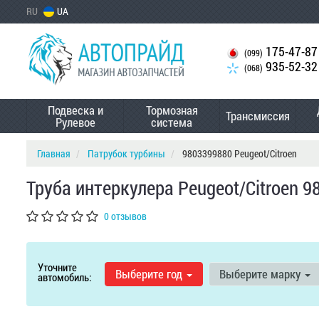
RU
UA
175-47-87
(099)
935-52-32
(068)
Подвеска и
Тормозная
Трансмиссия
Рулевое
система
Главная
Патрубок турбины
9803399880 Peugeot/Citroen
Труба интеркулера Peugeot/Citroen 
0 отзывов
Уточните
Выберите год
Выберите марку
автомобиль: