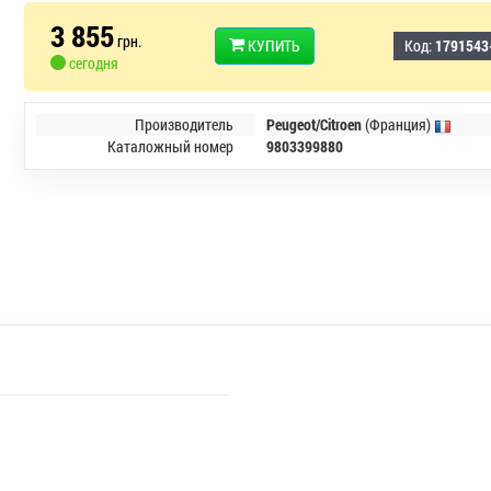
3 855
грн.
КУПИТЬ
Код:
1791543
сегодня
Производитель
Peugeot/Citroen
(Франция)
Каталожный номер
9803399880