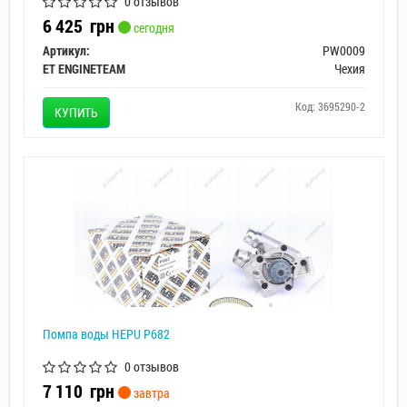
0 отзывов
6 425
грн
сегодня
Артикул:
PW0009
ET ENGINETEAM
Чехия
Код: 3695290-2
КУПИТЬ
Помпа воды HEPU P682
0 отзывов
7 110
грн
завтра