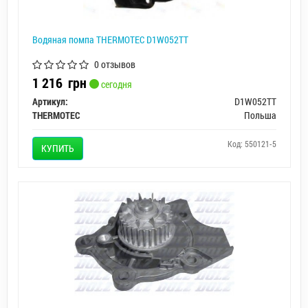
Водяная помпа THERMOTEC D1W052TT
0 отзывов
1 216
грн
сегодня
Артикул:
D1W052TT
THERMOTEC
Польша
Код: 550121-5
КУПИТЬ