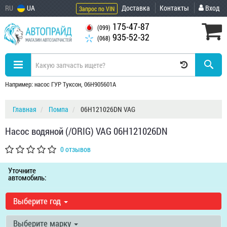
RU
UA
Доставка
Контакты
Вход
Запрос по VIN
175-47-87
(099)
935-52-32
(068)
Например: насос ГУР Туксон, 06H905601A
Главная
Помпа
06H121026DN VAG
Насос водяной (/ORIG) VAG 06H121026DN
0 отзывов
Уточните
автомобиль:
Выберите год
Выберите марку