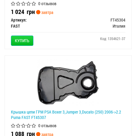
0 отзывов
1 024
грн
завтра
Артикул:
FT45304
FAST
Италия
Код: 1354621-37
КУПИТЬ
Крышка цепи ГРМ PSA Boxer 3,Jumper 3,Ducato (250) 2006->2.2
Puma FAST FT45307
0 отзывов
1 088
грн
завтра