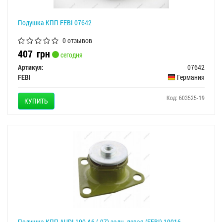
Подушка КПП FEBI 07642
0 отзывов
407
грн
сегодня
Артикул:
07642
FEBI
Германия
Код: 603525-19
КУПИТЬ
Подушка КПП AUDI 100,A6 (-97) задн. левая (FEBI) 10016