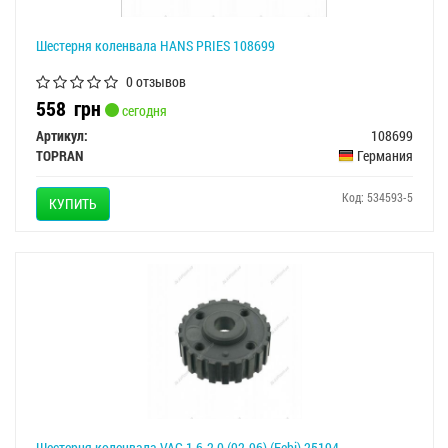
Шестерня коленвала HANS PRIES 108699
0 отзывов
558
грн
сегодня
Артикул:
108699
TOPRAN
Германия
Код: 534593-5
КУПИТЬ
Шестерня коленвала VAG 1.6-2.0 (92-96) (Febi) 25194