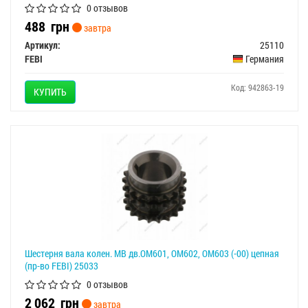
0 отзывов
488
грн
завтра
Артикул:
25110
FEBI
Германия
Код: 942863-19
КУПИТЬ
Шестерня вала колен. MB дв.OM601, OM602, OM603 (-00) цепная
(пр-во FEBI) 25033
0 отзывов
2 062
грн
завтра