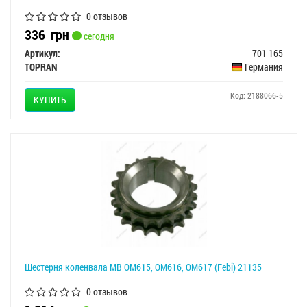
0 отзывов
336
грн
сегодня
Артикул:
701 165
TOPRAN
Германия
Код: 2188066-5
КУПИТЬ
Шестерня коленвала MB OM615, OM616, OM617 (Febi) 21135
0 отзывов