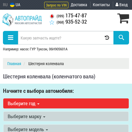
RU
UA
Доставка
Контакты
Вход
Запрос по VIN
175-47-87
(099)
935-52-32
(068)
Например: насос ГУР Туксон, 06H905601A
Главная
Шестерня коленвала
Шестерня коленвала (коленчатого вала)
Начните с выбора автомобиля:
Выберите год
Выберите марку
Выберите модель