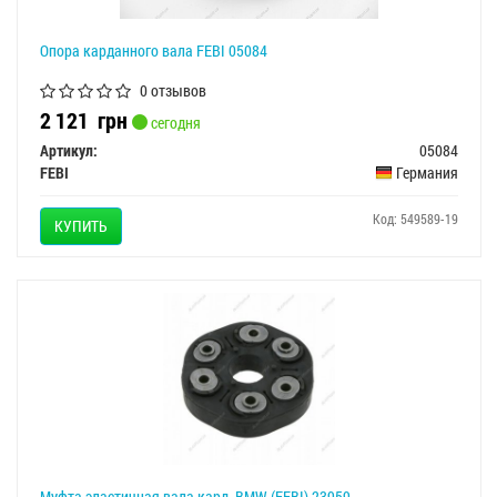
Опора карданного вала FEBI 05084
0 отзывов
2 121
грн
сегодня
Артикул:
05084
FEBI
Германия
Код: 549589-19
КУПИТЬ
Муфта эластичная вала кард. BMW (FEBI) 23959