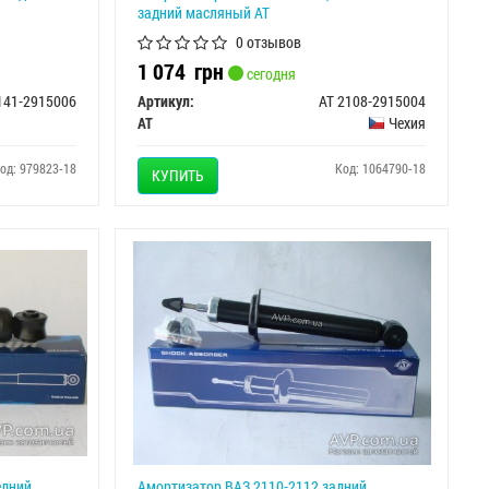
задний масляный АТ
0 отзывов
1 074
грн
сегодня
141-2915006
Артикул:
AT 2108-2915004
AT
Чехия
од: 979823-18
Код: 1064790-18
КУПИТЬ
едний
Амортизатор ВАЗ 2110-2112 задний