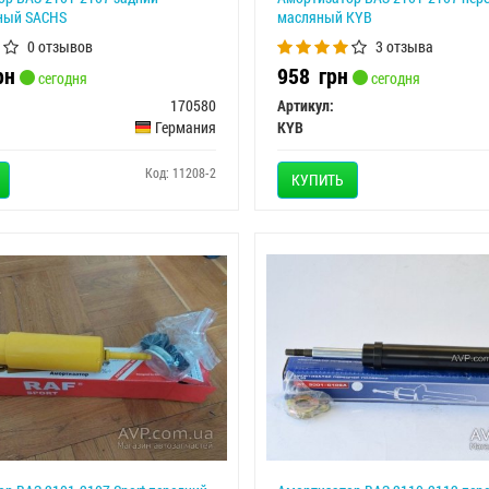
ный SACHS
масляный KYB
0 отзывов
3 отзыва
рн
958
грн
сегодня
сегодня
170580
Артикул:
Германия
KYB
Код: 11208-2
КУПИТЬ