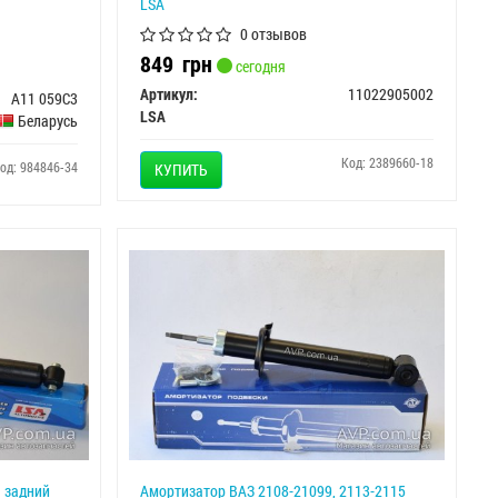
LSA
0 отзывов
849
грн
сегодня
Артикул:
11022905002
A11 059C3
LSA
Беларусь
Код: 2389660-18
од: 984846-34
КУПИТЬ
1 задний
Амортизатор ВАЗ 2108-21099, 2113-2115