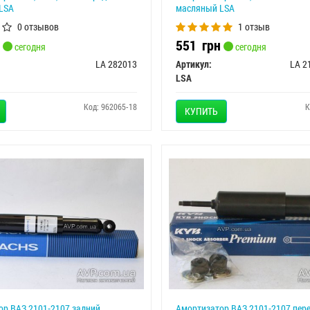
LSA
масляный LSA
0 отзывов
1 отзыв
551
грн
сегодня
сегодня
LA 282013
Артикул:
LA 2
LSA
Код: 962065-18
К
КУПИТЬ
ор ВАЗ 2101-2107 задний
Амортизатор ВАЗ 2101-2107 пер