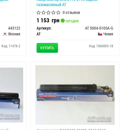
газомасляный АТ
0 отзывов
1 153
грн
сегодня
443122
Артикул:
AT 5004-010SA-G
Япония
AT
Чехия
Код: 11478-2
Код: 1060003-18
КУПИТЬ