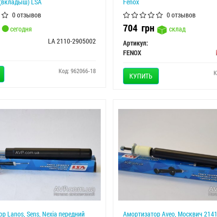
(вкладыш) LSA
Fenox
0 отзывов
0 отзывов
704
грн
сегодня
склад
LA 2110-2905002
Артикул:
FENOX
Код: 962066-18
К
КУПИТЬ
р Lanos, Sens, Nexia передний
Амортизатор Aveo, Москвич 214