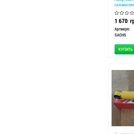
газомасля
1 670
г
Артикул:
SACHS
КУПИТЬ