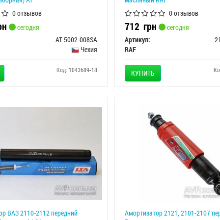
0 отзывов
0 отзывов
рн
712
грн
сегодня
сегодня
AT 5002-008SA
Артикул:
2
Чехия
RAF
Код: 1043689-18
Ко
КУПИТЬ
ор ВАЗ 2110-2112 передний
Амортизатор 2121, 2101-2107 пе