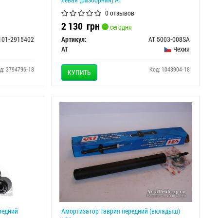
0 отзывов
2 130
грн
сегодня
101-2915402
Артикул:
AT 5003-008SA
AT
Чехия
д: 3794796-18
Код: 1043904-18
КУПИТЬ
редний
Амортизатор Таврия передний (вкладыш)