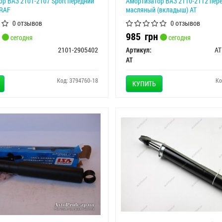
р ВАЗ 2101-2107 Sport передний
Амортизатор ВАЗ 2110-2112 пер
RAF
масляный (вкладыш) АТ
0 отзывов
0 отзывов
985
грн
сегодня
сегодня
2101-2905402
Артикул:
AT
AT
Код: 3794760-18
Ко
КУПИТЬ