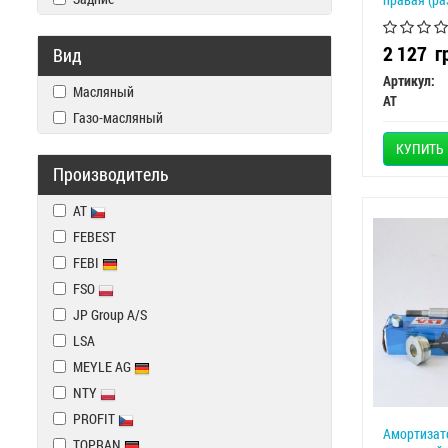
2 127
г
Вид
Артикул:
Масляный
AT
Газо-масляный
КУПИТЬ
Производитель
AT
FEBEST
FEBI
FSO
JP Group A/S
LSA
MEYLE AG
NTY
PROFIT
Амортизат
TOPRAN