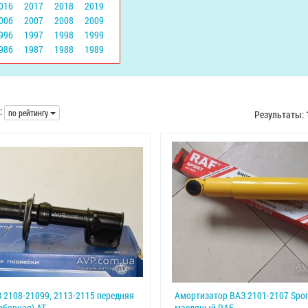
016
2017
2018
2019
006
2007
2008
2009
996
1997
1998
1999
986
1987
1988
1989
:
по рейтингу
Результаты:
 2108-21099, 2113-2115 передняя
Амортизатор ВАЗ 2101-2107 Spor
зборная) АТ
масляный RAF