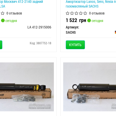
ор Москвич 412-2140 задний
Амортизатор Lanos, Sens, Nexia 
LSA
газомасляный SACHS
0 отзывов
0 отзывов
1 522
грн
сегодня
сегодня
LA 412-2915006
Артикул:
SACHS
Код: 3807752-18
КУПИТЬ