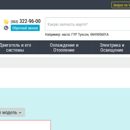
Запрос по 
322-96-00
(063)
Обратный звонок
Например: насос ГУР Туксон, 06H905601A
Двигатель и его
Охлаждение и
Электрика и
системы
Отопление
Освещение
е модель