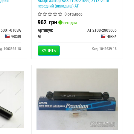
едний
Амортизатор ВАЗ 2108-21099, 2113-2115
передний (вкладыш) АТ
0 отзывов
962
грн
сегодня
 5001-010SA
Артикул:
AT 2108-2905605
Чехия
AT
Чехия
д: 1063365-18
Код: 1046639-18
КУПИТЬ