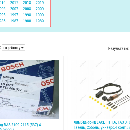
016
2017
2018
2019
006
2007
2008
2009
996
1997
1998
1999
986
1987
1988
1989
:
по рейтингу
Результаты:
Лямбда-зонд LACETTI 1.6, ГАЗ 31
д ВАЗ 2109-2115 (537) 4
Газель, Соболь, универс.4 конт.L
й BOSСH