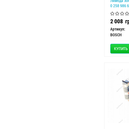
Лямбда зон
0 258 986 
2 008
г
Артикул:
BOSCH
КУПИТЬ