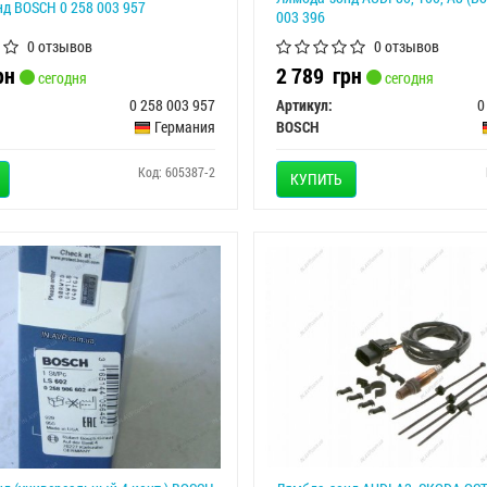
д BOSCH 0 258 003 957
003 396
0 отзывов
0 отзывов
рн
2 789
грн
сегодня
сегодня
0 258 003 957
Артикул:
0
Германия
BOSCH
Код: 605387-2
КУПИТЬ