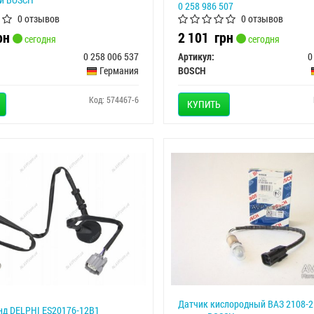
0 258 986 507
0 отзывов
0 отзывов
рн
2 101
грн
сегодня
сегодня
0 258 006 537
Артикул:
0
Германия
BOSCH
Код: 574467-6
КУПИТЬ
Датчик кислородный ВАЗ 2108-21
нд DELPHI ES20176-12B1