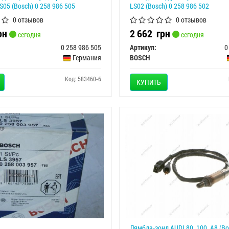
S05 (Bosch) 0 258 986 505
LS02 (Bosch) 0 258 986 502
0 отзывов
0 отзывов
рн
2 662
грн
сегодня
сегодня
0 258 986 505
Артикул:
0
Германия
BOSCH
Код: 583460-6
КУПИТЬ
Лямбда-зонд AUDI 80, 100, A8 (Bo