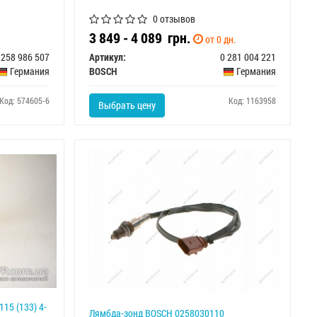
0 отзывов
3 849 - 4 089
грн.
от 0 дн.
 258 986 507
Артикул:
0 281 004 221
Германия
BOSCH
Германия
Код: 574605-6
Код: 1163958
Выбрать цену
15 (133) 4-
Лямбда-зонд BOSCH 0258030110