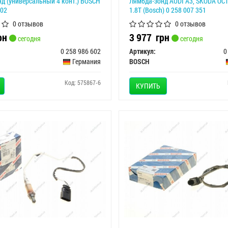
д (универсальный 4 конт.) BOSCH
Лямбда-зонд AUDI A3, SKODA OC
602
1.8T (Bosch) 0 258 007 351
0 отзывов
0 отзывов
рн
3 977
грн
сегодня
сегодня
0 258 986 602
Артикул:
0
Германия
BOSCH
Код: 575867-6
КУПИТЬ