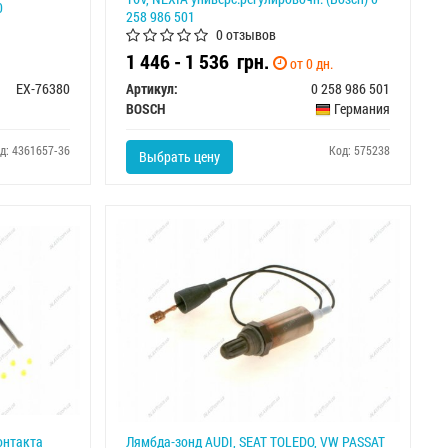
0
258 986 501
0 отзывов
1 446 - 1 536
грн.
от 0 дн.
EX-76380
Артикул:
0 258 986 501
BOSCH
Германия
д: 4361657-36
Код: 575238
Выбрать цену
онтакта
Лямбда-зонд AUDI, SEAT TOLEDO, VW PASSAT