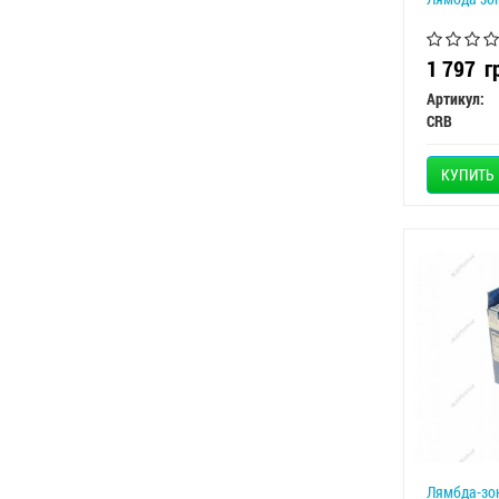
1 797
г
Артикул:
CRB
КУПИТЬ
Лямбда-зон