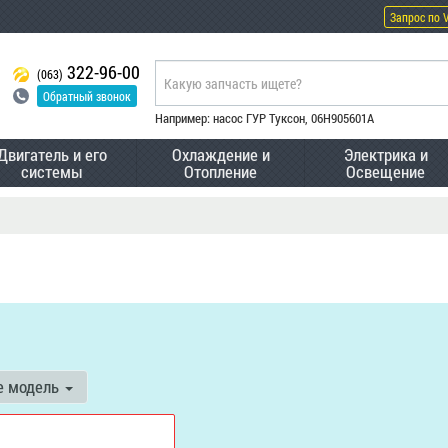
Запрос по 
322-96-00
(063)
Обратный звонок
Например: насос ГУР Туксон, 06H905601A
Двигатель и его
Охлаждение и
Электрика и
системы
Отопление
Освещение
е модель