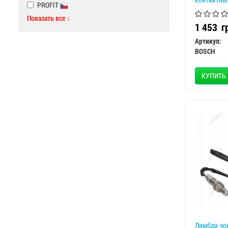
PROFIT
Показать все ↓
1 453
г
Артикул:
BOSCH
КУПИТЬ
Лямбда-зо