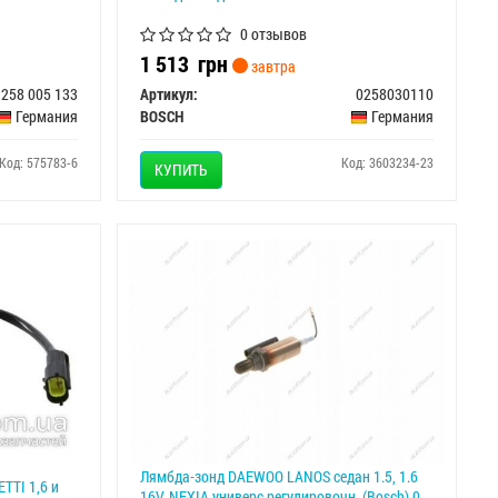
0 отзывов
1 513
грн
завтра
 258 005 133
Артикул:
0258030110
Германия
BOSCH
Германия
Код: 575783-6
Код: 3603234-23
КУПИТЬ
Лямбда-зонд DAEWOO LANOS седан 1.5, 1.6
TTI 1,6 и
16V, NEXIA универс.регулировочн. (Bosch) 0