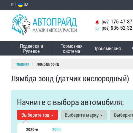
RU
UA
175-47-87
(099)
935-52-32
(068)
Подвеска и
Тормозная
Трансмиссия
Рулевое
система
Главная
Лямбда зонд
Лямбда зонд (датчик кислородный)
Начните с выбора автомобиля:
Выберите год
Выберите марку
Выберит
2020-е
2020