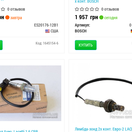
х конт. BOSСH
0 отзывов
0 отзывов
рн
1 957
грн
завтра
сегодня
ES20176-12B1
Артикул:
0
США
BOSCH
Код: 1645154-6
КУПИТЬ
Лямбда-зонд 2х конт. Евро-2 LACE
 Aveo, Lacetti 1.6 CRB