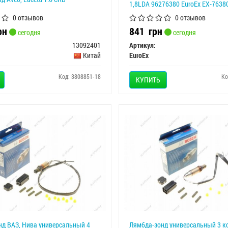
1,8LDA 96276380 EuroEx EX-7638
0 отзывов
0 отзывов
рн
841
грн
сегодня
сегодня
13092401
Артикул:
Китай
EuroEx
Код: 3808851-18
Ко
КУПИТЬ
д ВАЗ, Нива универсальный 4
Лямбда-зонд универсальный 3 к