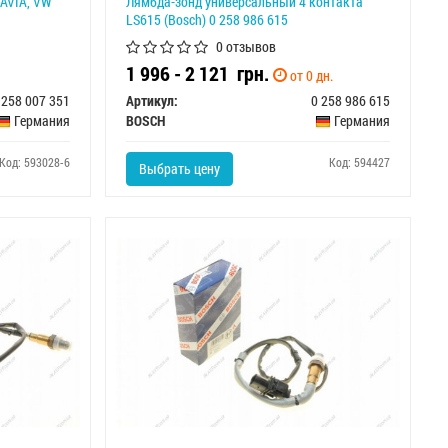
TAVIA, VW
Лямбда-зонд универсальный 4 контакта
LS615 (Bosch) 0 258 986 615
0 отзывов
1 996 - 2 121
грн.
от 0 дн.
 258 007 351
Артикул:
0 258 986 615
Германия
BOSCH
Германия
Код: 593028-6
Код: 594427
Выбрать цену