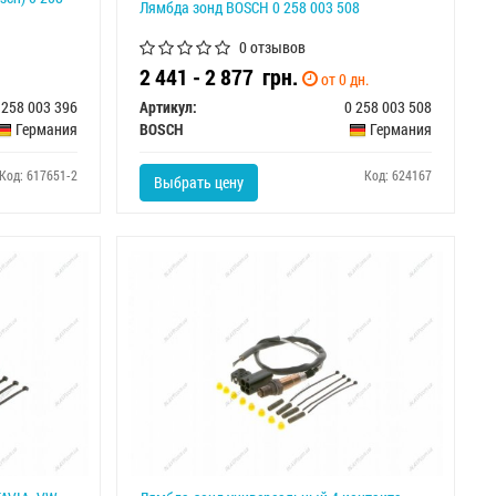
Лямбда зонд BOSCH 0 258 003 508
0 отзывов
2 441 - 2 877
грн.
от 0 дн.
 258 003 396
Артикул:
0 258 003 508
Германия
BOSCH
Германия
Код: 617651-2
Код: 624167
Выбрать цену