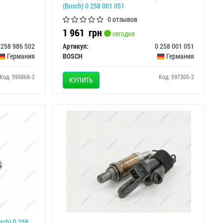
(Bosch) 0 258 001 051
0 отзывов
1 961
грн
сегодня
 258 986 502
Артикул:
0 258 001 051
Германия
BOSCH
Германия
Код: 595868-2
Код: 597305-2
КУПИТЬ
sch) 0 258