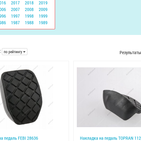
016
2017
2018
2019
006
2007
2008
2009
996
1997
1998
1999
986
1987
1988
1989
:
по рейтингу
Результат
а педаль FEBI 28636
Накладка на педаль TOPRAN 112