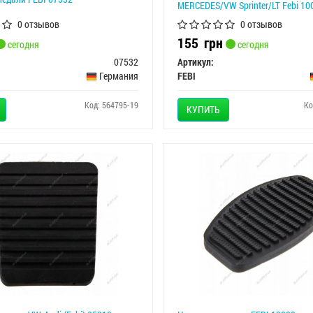
MERCEDES/VW Sprinter/LT Febi 10
0 отзывов
0 отзывов
155
грн
сегодня
сегодня
07532
Артикул:
Германия
FEBI
Код: 564795-19
Ко
КУПИТЬ