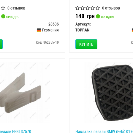
0 отзывов
0 отзывов
148
грн
сегодня
сегодня
28636
Артикул:
Германия
TOPRAN
Код: 862855-19
К
КУПИТЬ
едали FEBI 37570
Накладка педали BMW (Febi) 017