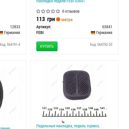
Накладка педали FEBI 03841
0 отзывов
113
грн
завтра
12833
Артикул:
03841
Германия
FEBI
Германия
Код: 564791-4
Код: 564792-23
КУПИТЬ
Педальные накладка, педаль тормоз,
пления