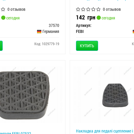
0 отзывов
0 отзывов
142
грн
сегодня
сегодня
37570
Артикул:
Германия
FEBI
Код: 1029779-19
К
КУПИТЬ
Накладка для педалі сцепление і
едали FEBI 07532