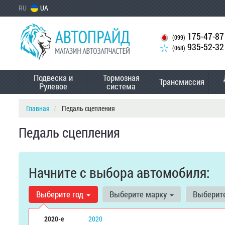
RU
UA
175-47-87
(099)
935-52-32
(068)
Подвеска и
Тормозная
Трансмиссия
Рулевое
система
Главная
Педаль сцепления
Педаль сцепления
Начните с выбора автомобиля:
Выберите год
Выберите марку
Выберит
2020-е
2020