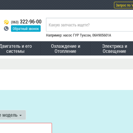
Запрос по 
322-96-00
(063)
Обратный звонок
Например: насос ГУР Туксон, 06H905601A
Двигатель и его
Охлаждение и
Электрика и
системы
Отопление
Освещение
е модель