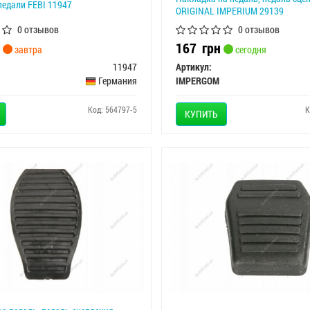
едали FEBI 11947
ORIGINAL IMPERIUM 29139
0 отзывов
0 отзывов
167
грн
завтра
сегодня
11947
Артикул:
Германия
IMPERGOM
Код: 564797-5
К
КУПИТЬ