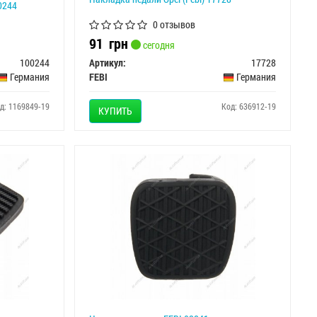
0244
0 отзывов
91
грн
сегодня
100244
Артикул:
17728
Германия
FEBI
Германия
д: 1169849-19
Код: 636912-19
КУПИТЬ