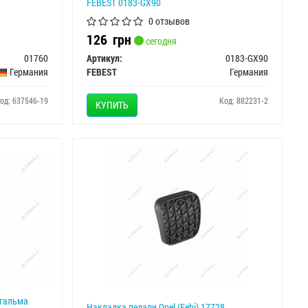
FEBEST 0183-GX90
0 отзывов
126
грн
сегодня
01760
Артикул:
0183-GX90
Германия
FEBEST
Германия
од: 637546-19
Код: 882231-2
КУПИТЬ
 гальма
Накладка педали Opel (Febi) 17728