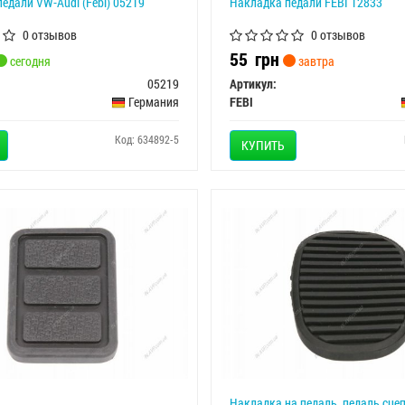
едали VW-Audi (Febi) 05219
Накладка педали FEBI 12833
0 отзывов
0 отзывов
55
грн
сегодня
завтра
05219
Артикул:
Германия
FEBI
Код: 634892-5
КУПИТЬ
Накладка на педаль, педаль сце