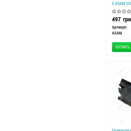
II ASAM 32
497
грн
Артикул:
ASAM
КУПИТЬ
Подкрыльни