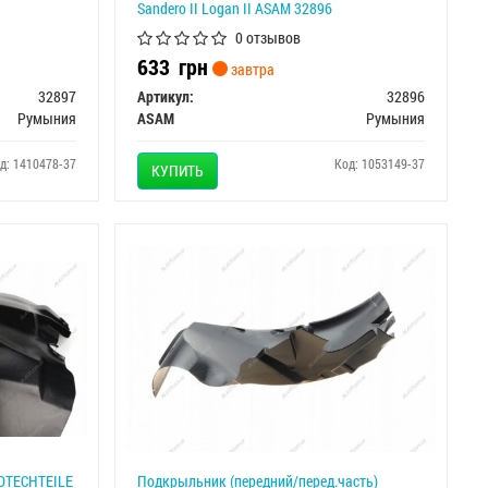
Sandero II Logan II ASAM 32896
0 отзывов
633
грн
завтра
32897
Артикул:
32896
Румыния
ASAM
Румыния
д: 1410478-37
Код: 1053149-37
КУПИТЬ
OTECHTEILE
Подкрыльник (передний/перед.часть)