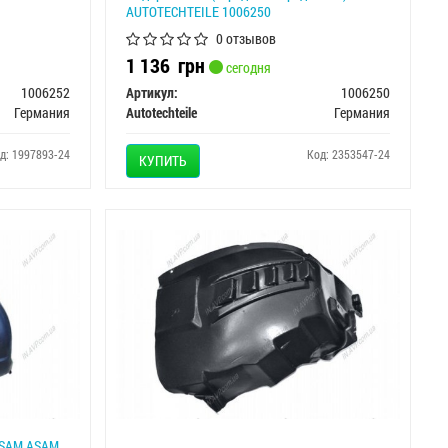
AUTOTECHTEILE 1006250
0 отзывов
1 136
грн
сегодня
1006252
Артикул:
1006250
Германия
Autotechteile
Германия
д: 1997893-24
Код: 2353547-24
КУПИТЬ
ASAM ASAM