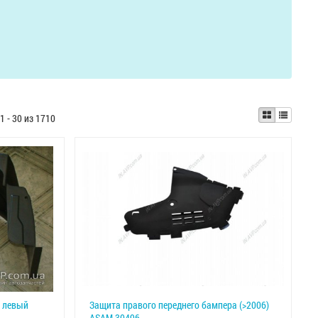
1 - 30 из 1710
й левый
Защита правого переднего бампера (>2006)
ASAM 30496