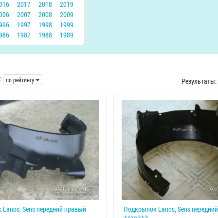
016
2017
2018
2019
006
2007
2008
2009
996
1997
1998
1999
986
1987
1988
1989
:
по рейтингу
Результаты:
Lanos, Sens передний правый
Подкрылок Lanos, Sens передни
АвтоЗАЗ