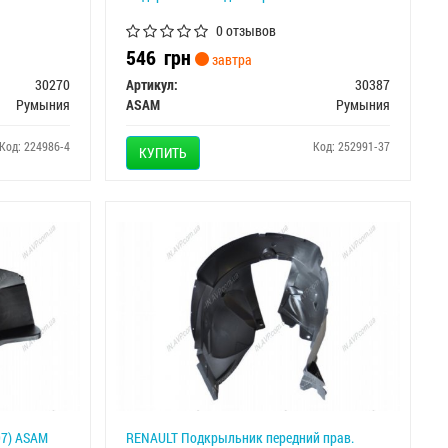
0 отзывов
546
грн
завтра
30270
Артикул:
30387
Румыния
ASAM
Румыния
Код: 224986-4
Код: 252991-37
КУПИТЬ
97) ASAM
RENAULT Подкрыльник передний прав.