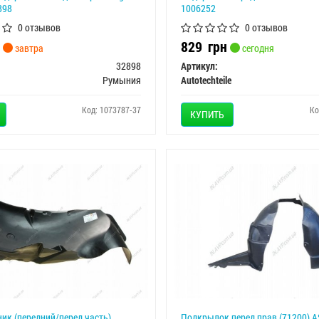
898
1006252
0 отзывов
0 отзывов
829
грн
завтра
сегодня
32898
Артикул:
Румыния
Autotechteile
Код: 1073787-37
Ко
КУПИТЬ
к (передний/перед.часть)
Подкрылок перед прав (71200) 