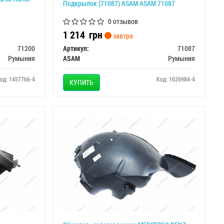
Подкрылок (71087) ASAM ASAM 71087
0 отзывов
1 214
грн
завтра
71200
Артикул:
71087
Румыния
ASAM
Румыния
од: 1457766-4
Код: 1626984-4
КУПИТЬ