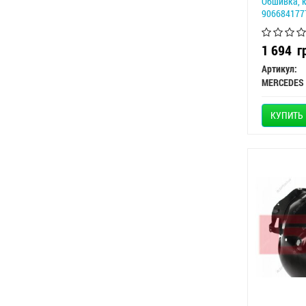
Обшивка, 
906684177
1 694
г
Артикул:
MERCEDES
КУПИТЬ