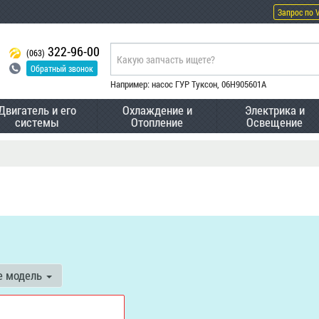
Запрос по 
322-96-00
(063)
Обратный звонок
Например: насос ГУР Туксон, 06H905601A
Двигатель и его
Охлаждение и
Электрика и
системы
Отопление
Освещение
е модель