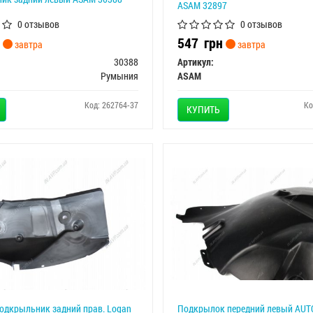
ASAM 32897
0 отзывов
0 отзывов
547
грн
завтра
завтра
30388
Артикул:
Румыния
ASAM
Код: 262764-37
Ко
КУПИТЬ
одкрыльник задний прав. Logan
Подкрылок передний левый AUT