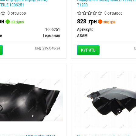
EILE 1006251
71200
0 отзывов
0 отзывов
рн
828
грн
сегодня
завтра
1006251
Артикул:
le
Германия
ASAM
Код: 2353548-24
К
КУПИТЬ