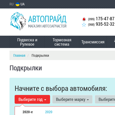
RU
UA
175-47-87
(099)
935-52-32
(068)
Подвеска и
Тормозная
Трансмиссия
Рулевое
система
Главная
Подкрылки
Подкрылки
Начните с выбора автомобиля:
Выберите год
Выберите марку
Выберит
2020-е
2020