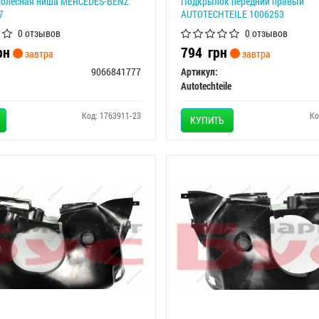
колесная ниша MERCEDES-BENZ
Подкрылок передний правый
7
AUTOTECHTEILE 1006253
0 отзывов
0 отзывов
рн
794
грн
завтра
завтра
9066841777
Артикул:
Autotechteile
Код: 1763911-23
Ко
КУПИТЬ