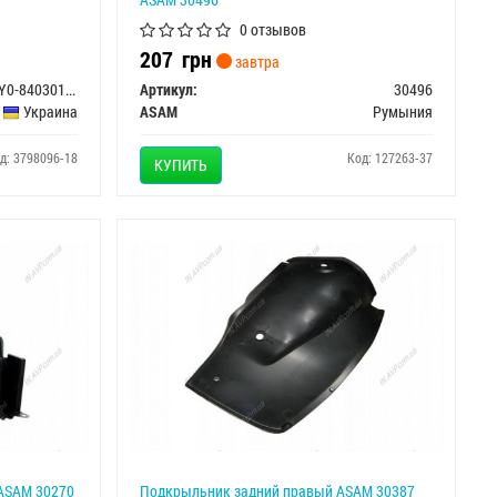
0 отзывов
207
грн
завтра
TF69Y0-8403011/96242551
Артикул:
30496
Украина
ASAM
Румыния
д: 3798096-18
Код: 127263-37
КУПИТЬ
ASAM 30270
Подкрыльник задний правый ASAM 30387