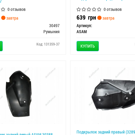
7
0 отзывов
0 отзывов
639
грн
завтра
завтра
30497
Артикул:
Румыния
ASAM
Код: 131359-37
КУПИТЬ
Подкрылок задний правый (328
ик задний левый ASAM 30388