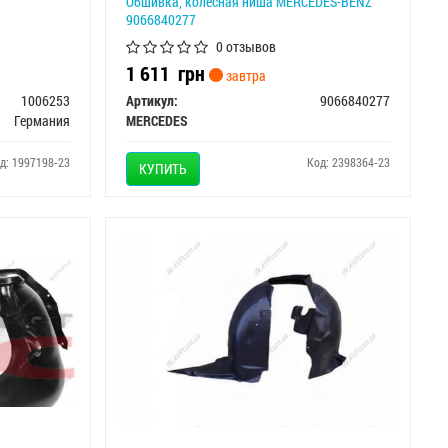
Обшивка, колесная ниша MERCEDES-BENZ
9066840277
0 отзывов
1 611
грн
завтра
1006253
Артикул:
9066840277
Германия
MERCEDES
д: 1997198-23
Код: 2398364-23
КУПИТЬ