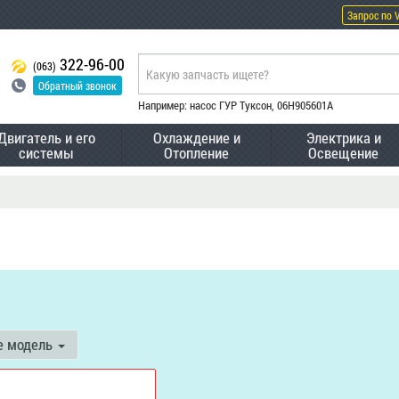
Запрос по 
322-96-00
(063)
Обратный звонок
Например: насос ГУР Туксон, 06H905601A
Двигатель и его
Охлаждение и
Электрика и
системы
Отопление
Освещение
е модель