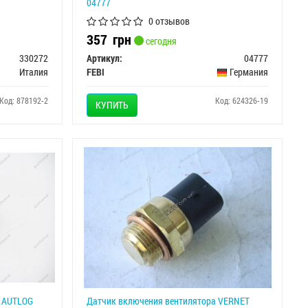
04777
0 отзывов
357
грн
сегодня
330272
Артикул:
04777
Италия
FEBI
Германия
Код: 878192-2
Код: 624326-19
КУПИТЬ
а AUTLOG
Датчик включения вентилятора VERNET