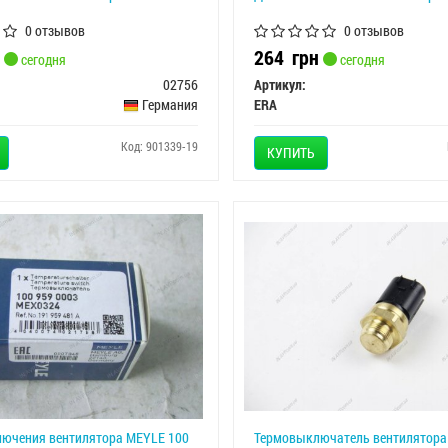
0 отзывов
0 отзывов
264
грн
сегодня
сегодня
02756
Артикул:
Германия
ERA
Код: 901339-19
КУПИТЬ
лючения вентилятора MEYLE 100
Термовыключатель вентилятор