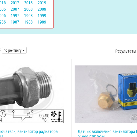
016
2017
2018
2019
006
2007
2008
2009
996
1997
1998
1999
986
1987
1988
1989
:
по рейтингу
Результаты
ючатель, вентилятор радиатора
Датчик включения вентилятора 
93
21099 ЕЛПРОМ