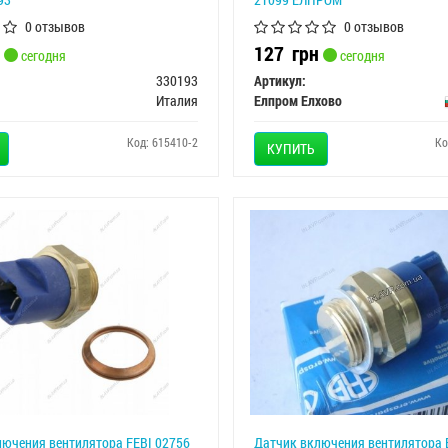
0 отзывов
0 отзывов
127
грн
сегодня
сегодня
330193
Артикул:
Италия
Елпром Елхово
Код: 615410-2
Ко
КУПИТЬ
ючения вентилятора FEBI 02756
Датчик включения вентилятора 