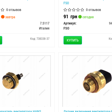
FSO
0 отзывов
0 отзывов
91
грн
завтра
сегодня
7.5117
Артикул:
9
Италия
FSO
Код: 738338-37
Ко
КУПИТЬ
ючатель вентилятора HANS
Датчик включения вентилятора