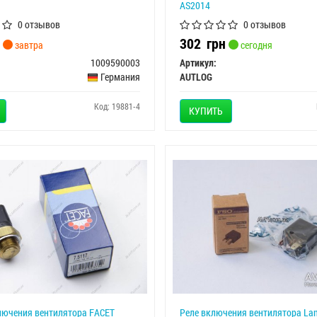
AS2014
0 отзывов
0 отзывов
302
грн
завтра
сегодня
1009590003
Артикул:
Германия
AUTLOG
Код: 19881-4
КУПИТЬ
лючения вентилятора FACET
Реле включения вентилятора Lan