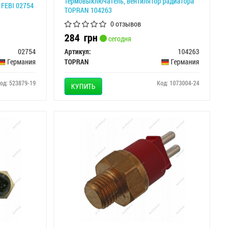
Термовыключатель, вентилятор радиатора
FEBI 02754
TOPRAN 104263
0 отзывов
284
грн
сегодня
02754
Артикул:
104263
Германия
TOPRAN
Германия
од: 523879-19
Код: 1073004-24
КУПИТЬ