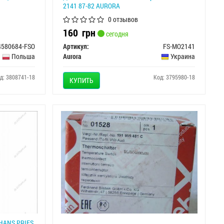
2141 87-82 AURORA
0 отзывов
160
грн
сегодня
4580684-FSO
Артикул:
FS-MO2141
Польша
Aurora
Украина
д: 3808741-18
Код: 3795980-18
КУПИТЬ
 HANS PRIES