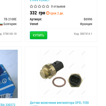
0 отзывов
332
грн
срок 2 дн.
TB-2108E
Артикул:
B6996
Болгария
Vernet
Франция
д: 3796140-18
Код: 3807414-1
КУПИТЬ
Датчик включення вентилятора OPEL FEBI
ERA 330272