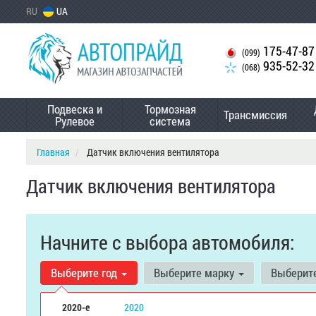
RU
UA
175-47-87
(099)
935-52-32
(068)
Подвеска и
Тормозная
Трансмиссия
Рулевое
система
Главная
Датчик включения вентилятора
Датчик включения вентилятора
Начните с выбора автомобиля:
Выберите год
Выберите марку
Выберит
2020-е
2020