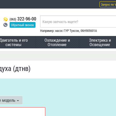
Запрос по 
322-96-00
(063)
Обратный звонок
Например: насос ГУР Туксон, 06H905601A
Двигатель и его
Охлаждение и
Электрика и
системы
Отопление
Освещение
уха (дтнв)
е модель