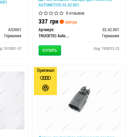
3001
AUTOMOTIVE 02.42.001
0 отзывов
337
грн
завтра
AS3001
Артикул:
02.42.001
Германия
TRUCKTEC Automotive GmbH
Германия
д: 1013851-37
Код: 1928312-23
КУПИТЬ
Оригинал