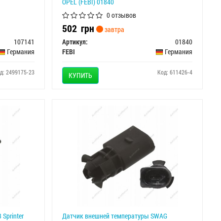
OPEL (FEBI) 01840
0 отзывов
502
грн
завтра
107141
Артикул:
01840
Германия
FEBI
Германия
д: 2499175-23
Код: 611426-4
КУПИТЬ
Sprinter
Датчик внешней температуры SWAG