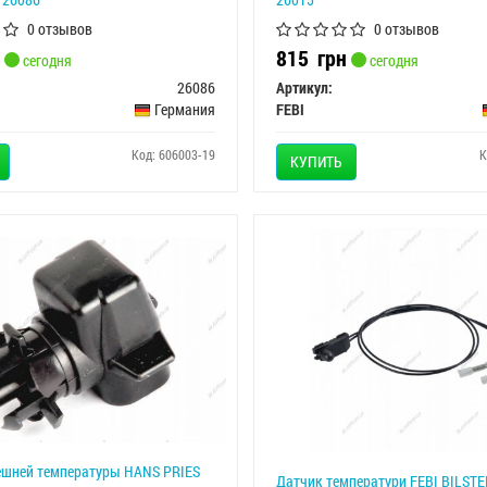
0 отзывов
0 отзывов
815
грн
сегодня
сегодня
26086
Артикул:
Германия
FEBI
Код: 606003-19
К
КУПИТЬ
ешней температуры HANS PRIES
Датчик температури FEBI BILSTE