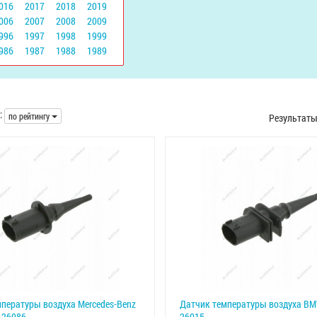
016
2017
2018
2019
006
2007
2008
2009
996
1997
1998
1999
986
1987
1988
1989
:
по рейтингу
Результат
пературы воздуха Mercedes-Benz
Датчик температуры воздуха BM
 26086
26015