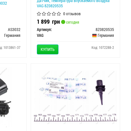
Датчик, температура впускаемого воздуха
3032
VAG 8Z0820535
0 отзывов
1 899
грн
сегодня
AS3032
Артикул:
8Z0820535
Германия
VAG
Германия
д: 1013861-37
Код: 1072288-2
КУПИТЬ