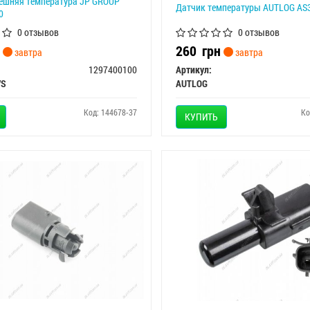
нешняя температура JP GROUP
Датчик температуры AUTLOG AS
0
0 отзывов
0 отзывов
260
грн
завтра
завтра
1297400100
Артикул:
/S
AUTLOG
Код: 144678-37
Ко
КУПИТЬ