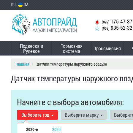
RU
UA
175-47-87
(099)
935-52-32
(068)
Подвеска и
Тормозная
Трансмиссия
Рулевое
система
Главная
Датчик температуры наружного воздуха
Датчик температуры наружного возд
Начните с выбора автомобиля:
Выберите год
Выберите марку
Выберит
2020-е
2020