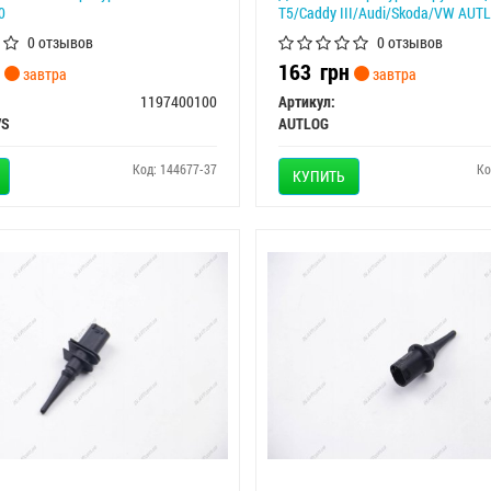
0
T5/Caddy III/Audi/Skoda/VW AUT
0 отзывов
0 отзывов
163
грн
завтра
завтра
1197400100
Артикул:
/S
AUTLOG
Код: 144677-37
Ко
КУПИТЬ