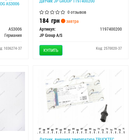
Датчик JP GROUP 1197400200
LOG AS3006
0 отзывов
184
грн
завтра
AS3006
Артикул:
1197400200
Германия
JP Group A/S
д: 1036274-37
Код: 2570020-37
КУПИТЬ
Датчик, внешняя температура TRUCKTEC