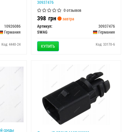
30937476
0 отзывов
398
грн
завтра
10926086
Артикул:
30937476
Германия
SWAG
Германия
Код: 4440-24
Код: 33170-6
КУПИТЬ
ей среды