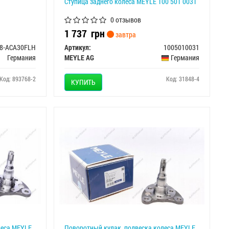
Ступица заднего колеса MEYLE 100 501 0031
0 отзывов
1 737
грн
завтра
8-ACA30FLH
Артикул:
1005010031
Германия
MEYLE AG
Германия
Код: 893768-2
Код: 31848-4
КУПИТЬ
леса MEYLE
Поворотный кулак, подвеска колеса MEYLE