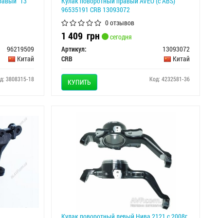
равый "13"
Кулак поворотный правый AVEO (с ABS)
96535191 CRB 13093072
0 отзывов
1 409
грн
сегодня
96219509
Артикул:
13093072
Китай
CRB
Китай
д: 3808315-18
Код: 4232581-36
КУПИТЬ
Кулак поворотный левый Нива 2121 с 2008г,