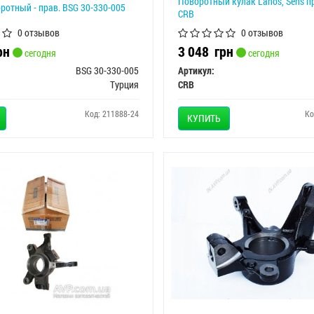
Поворотный кулак Lanos, Sens п
ротный - прав. BSG 30-330-005
CRB
0 отзывов
0 отзывов
рн
3 048
грн
сегодня
сегодня
BSG 30-330-005
Артикул:
Турция
CRB
Код: 211888-24
Ко
КУПИТЬ