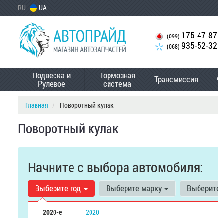
RU
UA
175-47-87
(099)
935-52-32
(068)
Подвеска и
Тормозная
Трансмиссия
Рулевое
система
Главная
Поворотный кулак
Поворотный кулак
Начните с выбора автомобиля:
Выберите год
Выберите марку
Выберит
2020-е
2020