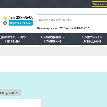
Запрос по 
322-96-00
(063)
Обратный звонок
Например: насос ГУР Туксон, 06H905601A
Двигатель и его
Охлаждение и
Электрика и
системы
Отопление
Освещение
е модель