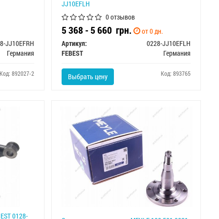
JJ10EFLH
0 отзывов
5 368 - 5 660
грн.
от 0 дн.
28-JJ10EFRH
Артикул:
0228-JJ10EFLH
Германия
FEBEST
Германия
Код: 892027-2
Код: 893765
Выбрать цену
EST 0128-