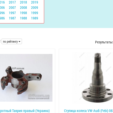
016
2017
2018
2019
006
2007
2008
2009
996
1997
1998
1999
986
1987
1988
1989
:
по рейтингу
Результаты
ротный Таврия правый (Украина)
Ступица колеса VW-Audi (Febi) 0