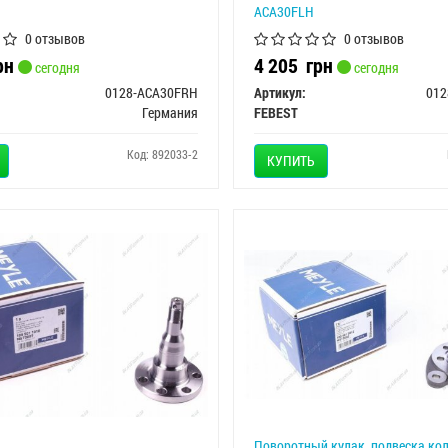
ACA30FLH
0 отзывов
0 отзывов
рн
4 205
грн
сегодня
сегодня
0128-ACA30FRH
Артикул:
012
Германия
FEBEST
Код: 892033-2
КУПИТЬ
Поворотный кулак, подвеска ко