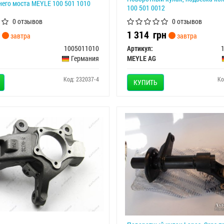
его моста MEYLE 100 501 1010
100 501 0012
0 отзывов
0 отзывов
1 314
грн
завтра
завтра
1005011010
Артикул:
Германия
MEYLE AG
Код: 232037-4
Ко
КУПИТЬ