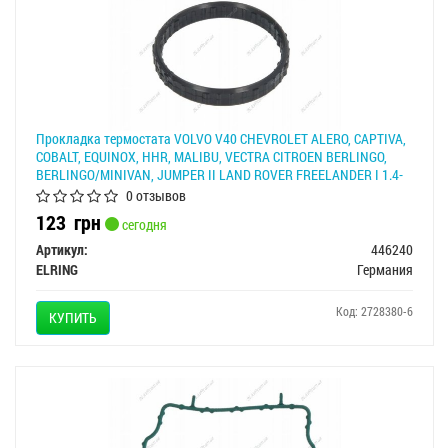
Прокладка термостата VOLVO V40 CHEVROLET ALERO, CAPTIVA,
COBALT, EQUINOX, HHR, MALIBU, VECTRA CITROEN BERLINGO,
BERLINGO/MINIVAN, JUMPER II LAND ROVER FREELANDER I 1.4-
3.0D 07.95- ELRING 446240
0 отзывов
123
грн
сегодня
Артикул:
446240
ELRING
Германия
Код: 2728380-6
КУПИТЬ