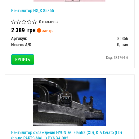
Вентилятор NS_K 85356
0 отзывов
2 389
грн
завтра
Артикул:
85356
Nissens A/S
Дания
Код: 381264-6
КУПИТЬ
Вентилятор охлаждения HYUNDAI Elantra (XD), KIA Cerato (LD)
(пр-во PARTS-MALL) PXNBA-002