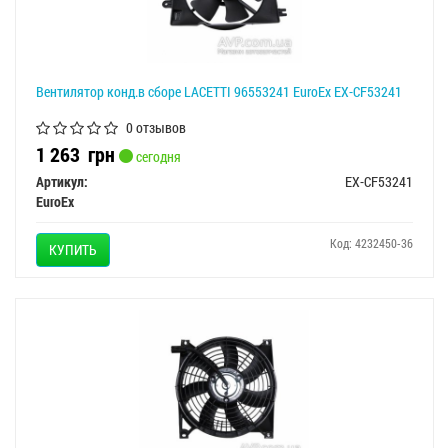
Вентилятор конд.в сборе LACETTI 96553241 EuroEx EX-CF53241
0 отзывов
1 263
грн
сегодня
Артикул:
EX-CF53241
EuroEx
Код: 4232450-36
КУПИТЬ