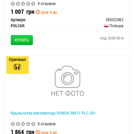
0 отзывов
1 007
грн
срок 4 дн.
Артикул:
385023W2
POLCAR
Польша
Код: 2028180-8
КУПИТЬ
Оригинал
Крыльчатка вентилятора HONDA 38611-PLC-J01
0 отзывов
1 864
грн
срок 8 дн.