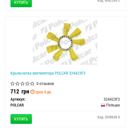
Код: 4042245-2
КУПИТЬ
Крыльчатка вентилятора POLCAR 324423F3
0 отзывов
712
грн
срок 4 дн.
Артикул:
324423F3
POLCAR
Польша
Код: 2058638-8
КУПИТЬ