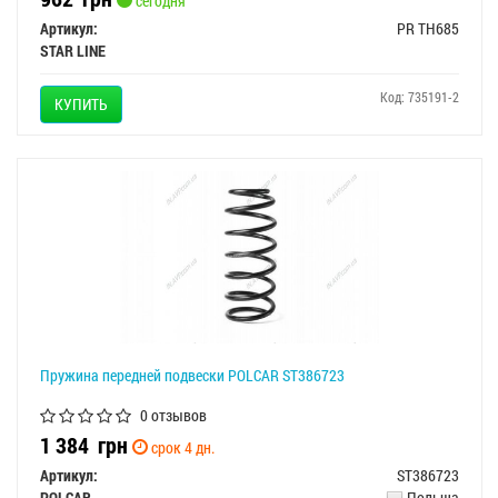
сегодня
Артикул:
PR TH685
STAR LINE
Код: 735191-2
КУПИТЬ
Пружина передней подвески POLCAR ST386723
0 отзывов
1 384
грн
срок 4 дн.
Артикул:
ST386723
POLCAR
Польша