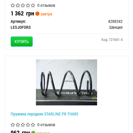
0 отзывов
1 362
грн
завтра
Артикул:
4288342
LESJOFORS
Швеция
Код: 721841-4
КУПИТЬ
Пружина передняя STARLINE PR TH685
0 отзывов
962
грн