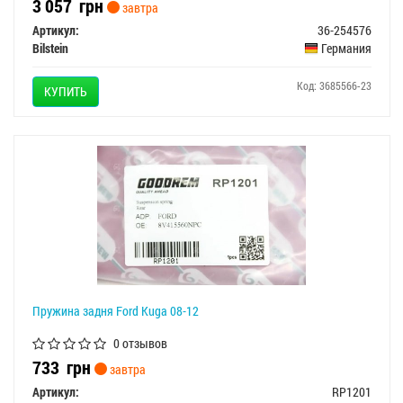
3 057
грн
завтра
Артикул:
36-254576
Bilstein
Германия
Код: 3685566-23
КУПИТЬ
Пружина задня Ford Kuga 08-12
0 отзывов
733
грн
завтра
Артикул:
RP1201