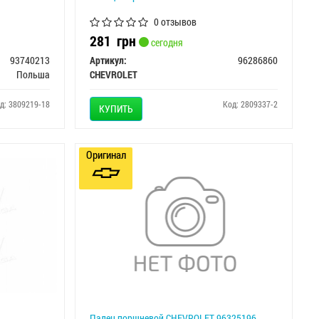
0 отзывов
281
грн
сегодня
93740213
Артикул:
96286860
Польша
CHEVROLET
д: 3809219-18
Код: 2809337-2
КУПИТЬ
Оригинал
Палец поршневой CHEVROLET 96325196