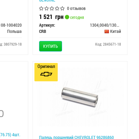
0 отзывов
1 521
грн
сегодня
108-1004020
Артикул:
1304,0040/1304117/96350120+96110730/76,47мм
Польша
CRB
Китай
д: 3807929-18
Код: 2845671-18
КУПИТЬ
Оригинал
76.75) 4шт.
Палець поршневий CHEVROLET 96286860