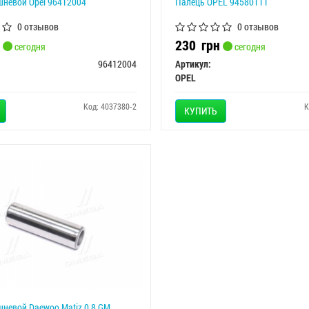
шневой Opel 96412004
Палець OPEL 94580111
0 отзывов
0 отзывов
230
грн
сегодня
сегодня
96412004
Артикул:
OPEL
Код: 4037380-2
К
КУПИТЬ
невой Daewoo Matiz 0.8 GM