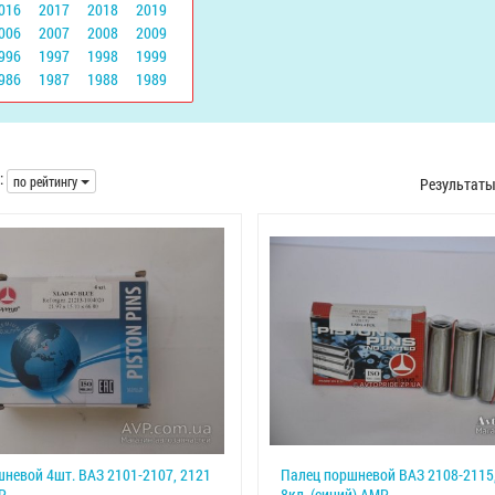
016
2017
2018
2019
006
2007
2008
2009
996
1997
1998
1999
986
1987
1988
1989
:
по рейтингу
Результат
невой 4шт. ВАЗ 2101-2107, 2121
Палец поршневой ВАЗ 2108-2115
P
8кл. (синий) AMP