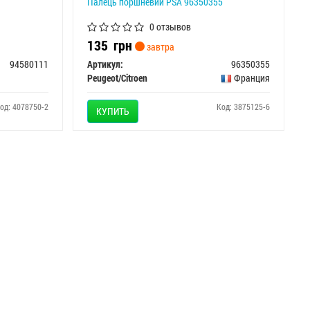
Палець поршневий PSA 96350355
0 отзывов
135
грн
завтра
94580111
Артикул:
96350355
Peugeot/Citroen
Франция
од: 4078750-2
Код: 3875125-6
КУПИТЬ