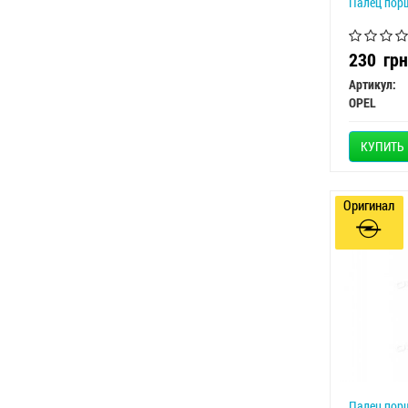
Палец пор
230
грн
Артикул:
OPEL
КУПИТЬ
Оригинал
Палец порш