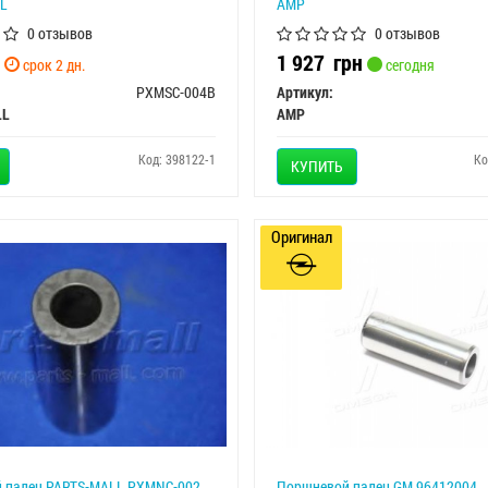
L
AMP
0 отзывов
0 отзывов
1 927
грн
срок 2 дн.
сегодня
PXMSC-004B
Артикул:
LL
AMP
Код: 398122-1
Ко
КУПИТЬ
Оригинал
 палец PARTS-MALL PXMNC-002
Поршневой палец GM 96412004