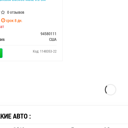
0 отзывов
срок 8 дн.
ат
94580111
ors
США
Код: 1148353-22
ИЕ АВТО :