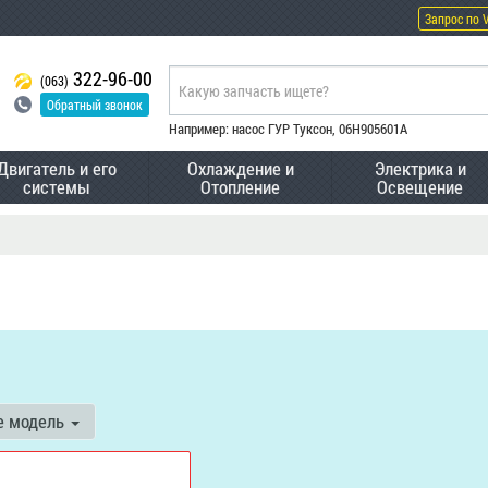
Запрос по 
322-96-00
(063)
Обратный звонок
Например: насос ГУР Туксон, 06H905601A
Двигатель и его
Охлаждение и
Электрика и
системы
Отопление
Освещение
е модель