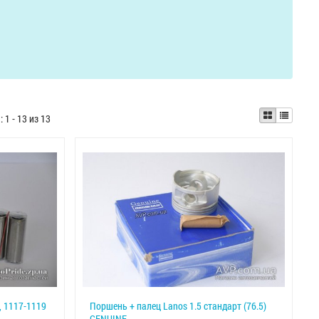
ы:
1 - 13 из 13
, 1117-1119
Поршень + палец Lanos 1.5 стандарт (76.5)
GENUINE