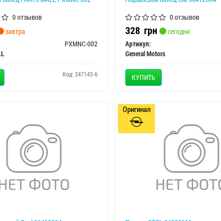
0 отзывов
0 отзывов
328
грн
завтра
сегодня
PXMNC-002
Артикул:
LL
General Motors
Код: 247143-6
КУПИТЬ
Оригинал