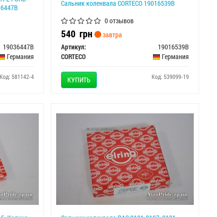
Сальник коленвала CORTECO 19016539B
036447B
0 отзывов
540
грн
завтра
19036447B
Артикул:
19016539B
Германия
CORTECO
Германия
Код: 581142-4
Код: 539099-19
КУПИТЬ