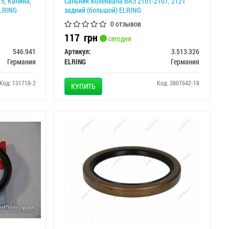
5, Калина,
Сальник коленвала ВАЗ 2101-2107, 2121
ELRING
задний (большой) ELRING
0 отзывов
117
грн
сегодня
546.941
Артикул:
3.513.326
Германия
ELRING
Германия
Код: 131718-2
Код: 3807642-18
КУПИТЬ