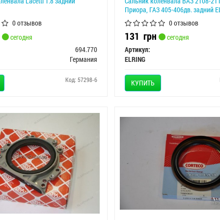
ленвала Lacetti 1.8 задний
Сальник коленвала ВАЗ 2108-211
Приора, ГАЗ 405-406дв. задний 
0 отзывов
0 отзывов
131
грн
сегодня
сегодня
694.770
Артикул:
Германия
ELRING
Код: 57298-6
КУПИТЬ