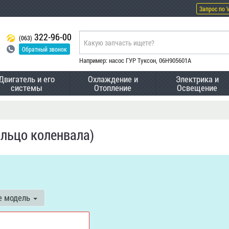
Запрос по 
322-96-00
(063)
Обратный звонок
Например: насос ГУР Туксон, 06H905601A
Двигатель и его
Охлаждение и
Электрика и
системы
Отопление
Освещение
льцо коленвала)
е модель