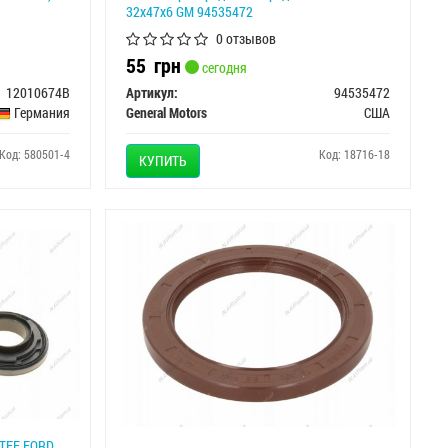
32x47x6 GM 94535472
0 отзывов
55
грн
сегодня
12010674B
Артикул:
94535472
Германия
General Motors
США
Код: 580501-4
Код: 18716-18
КУПИТЬ
PTFE FORD