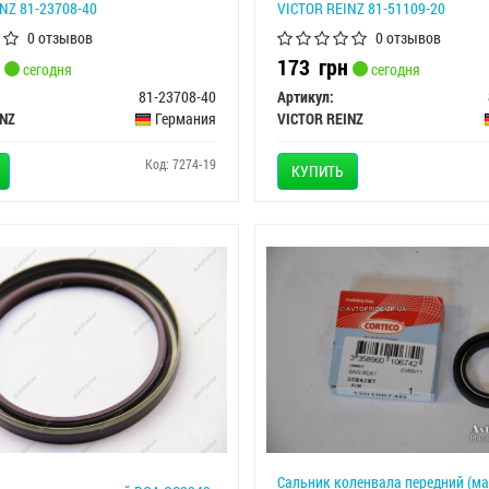
NZ 81-23708-40
VICTOR REINZ 81-51109-20
0 отзывов
0 отзывов
173
грн
сегодня
сегодня
81-23708-40
Артикул:
INZ
Германия
VICTOR REINZ
Код: 7274-19
КУПИТЬ
Сальник коленвала передний (м