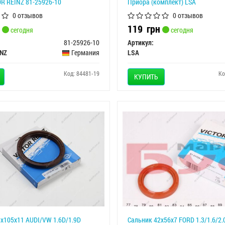
R REINZ 81-25926-10
Приора (комплект) LSA
0 отзывов
0 отзывов
119
грн
сегодня
сегодня
81-25926-10
Артикул:
INZ
Германия
LSA
Код: 84481-19
Ко
КУПИТЬ
х105х11 AUDI/VW 1.6D/1.9D
Сальник 42х56х7 FORD 1.3/1.6/2.