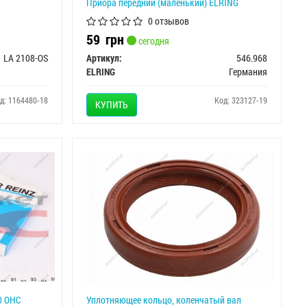
Приора передний (маленький) ELRING
0 отзывов
59
грн
сегодня
LA 2108-OS
Артикул:
546.968
ELRING
Германия
д: 1164480-18
Код: 323127-19
КУПИТЬ
0 OHC
Уплотняющее кольцо, коленчатый вал