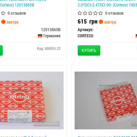
Corteco) 12013865B
2.0TDCI/2.4TDCI 00- (Corteco) 19
0 отзывов
0 отзывов
615
грн
завтра
завтра
12013865B
Артикул:
Германия
CORTECO
Код: 600053-23
КУПИТЬ