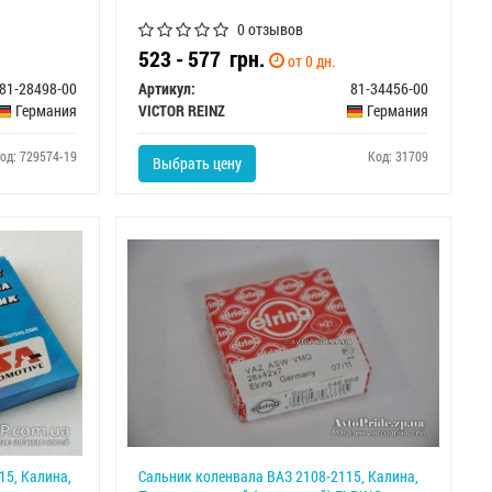
0 отзывов
523 - 577
грн.
от 0 дн.
81-28498-00
Артикул:
81-34456-00
Германия
VICTOR REINZ
Германия
од: 729574-19
Код: 31709
Выбрать цену
15, Калина,
Сальник коленвала ВАЗ 2108-2115, Калина,