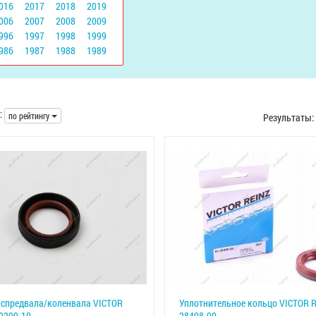
016
2017
2018
2019
006
2007
2008
2009
996
1997
1998
1999
986
1987
1988
1989
:
по рейтингу
Результаты:
аспредвала/коленвала VICTOR
Уплотнительное кольцо VICTOR R
9299-10
28498-00