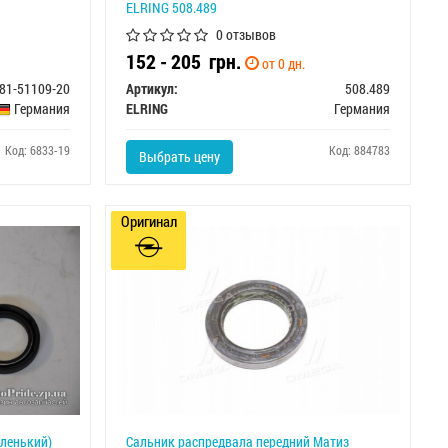
ELRING 508.489
0 отзывов
152 - 205
грн.
от 0 дн.
81-51109-20
Артикул:
508.489
Германия
ELRING
Германия
Код: 6833-19
Код: 884783
Выбрать цену
Оригинал
аленький)
Сальник распредвала передний Матиз