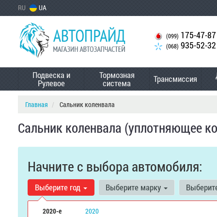
RU
UA
175-47-87
(099)
935-52-32
(068)
Подвеска и
Тормозная
Трансмиссия
Рулевое
система
Главная
Сальник коленвала
Сальник коленвала (уплотняющее ко
Начните с выбора автомобиля:
Выберите год
Выберите марку
Выберит
2020-е
2020