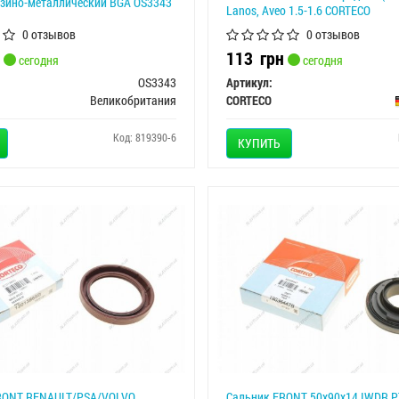
езино-металлический BGA OS3343
Lanos, Aveo 1.5-1.6 CORTECO
0 отзывов
0 отзывов
113
грн
сегодня
сегодня
OS3343
Артикул:
Великобритания
CORTECO
Код: 819390-6
КУПИТЬ
RONT RENAULT/PSA/VOLVO
Сальник FRONT 50x90x14 IWDR 