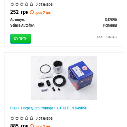
0 отзывов
252
грн
срок 2 дн.
Артикул:
D42095
Seinsa Autofren
Испания
Код: 153694-5
КУПИТЬ
Рем.к-т переднего суппорта AUTOFREN D4985C
0 отзывов
885
грн
срок 2 дн.