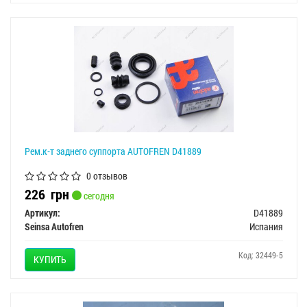
Рем.к-т заднего суппорта AUTOFREN D41889
0 отзывов
226
грн
сегодня
Артикул:
D41889
Seinsa Autofren
Испания
Код: 32449-5
КУПИТЬ