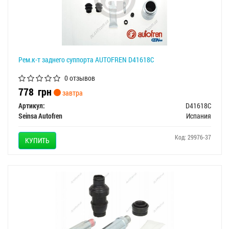
Рем.к-т заднего суппорта AUTOFREN D41618C
0 отзывов
778
грн
завтра
Артикул:
D41618C
Seinsa Autofren
Испания
Код: 29976-37
КУПИТЬ