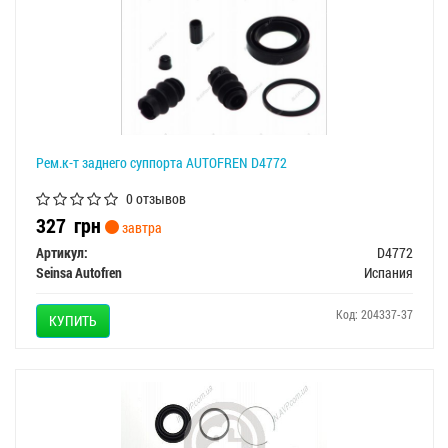
Рем.к-т заднего суппорта AUTOFREN D4772
0 отзывов
327
грн
завтра
Артикул:
D4772
Seinsa Autofren
Испания
Код: 204337-37
КУПИТЬ