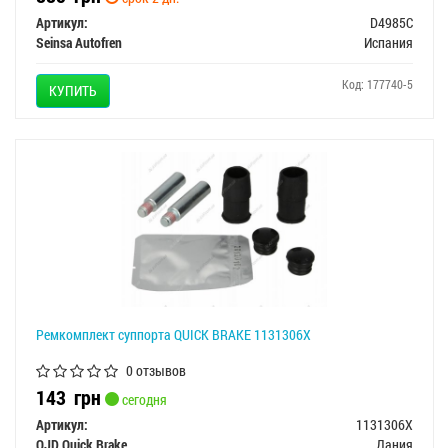
Артикул:
D4985C
Seinsa Autofren
Испания
Код: 177740-5
КУПИТЬ
Ремкомплект суппорта QUICK BRAKE 1131306X
0 отзывов
143
грн
сегодня
Артикул:
1131306X
OJD Quick Brake
Дания