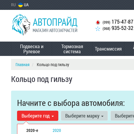
RU
UA
175-47-87
(099)
935-52-32
(068)
Подвеска и
Тормозная
Трансмиссия
Рулевое
система
Главная
Кольцо под гильзу
Кольцо под гильзу
Начните с выбора автомобиля:
Выберите год
Выберите марку
Выберит
2020-е
2020