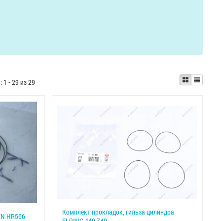
ы:
1 - 29 из 29
Комплект прокладок, гильза цилиндра
EN HR566
ELRING 449.740