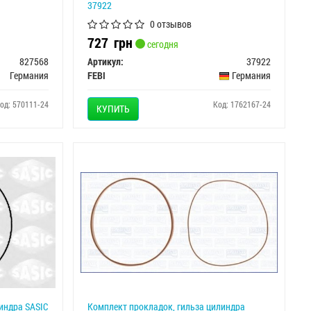
37922
0 отзывов
727
грн
сегодня
827568
Артикул:
37922
Германия
FEBI
Германия
од: 570111-24
Код: 1762167-24
КУПИТЬ
индра SASIC
Комплект прокладок, гильза цилиндра