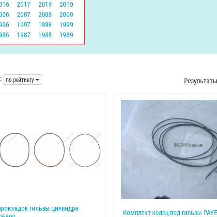
016
2017
2018
2019
006
2007
2008
2009
996
1997
1998
1999
986
1987
1988
1989
:
по рейтингу
Результат
прокладок гильзы цилиндра
Комплект колец под гильзы PAY
05800