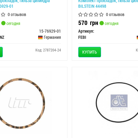
рокладок, гильза цилиндра
Комплект прокладок, гильза цил
6929-01
BILSTEIN 44498
0 отзывов
0 отзывов
570
грн
сегодня
сегодня
15-76929-01
Артикул:
INZ
Германия
FEBI
Код: 2787204-24
К
КУПИТЬ