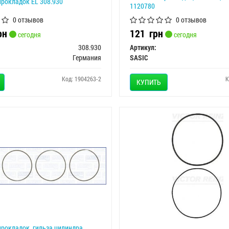
рокладок EL 308.930
1120780
0 отзывов
0 отзывов
рн
121
грн
сегодня
сегодня
308.930
Артикул:
Германия
SASIC
Код: 1904263-2
К
КУПИТЬ
рокладок, гильза цилиндра