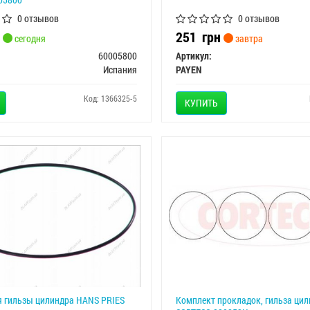
0 отзывов
0 отзывов
251
грн
сегодня
завтра
60005800
Артикул:
Испания
PAYEN
Код: 1366325-5
КУПИТЬ
я гильзы цилиндра HANS PRIES
Комплект прокладок, гильза ци