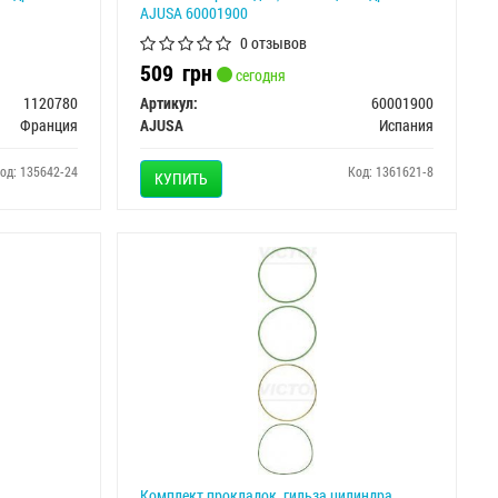
AJUSA 60001900
0 отзывов
509
грн
сегодня
1120780
Артикул:
60001900
Франция
AJUSA
Испания
од: 135642-24
Код: 1361621-8
КУПИТЬ
Комплект прокладок, гильза цилиндра