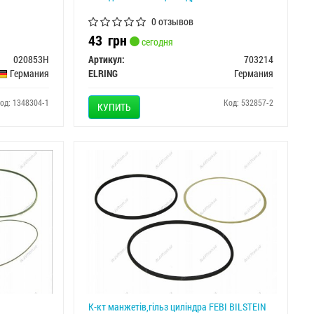
0 отзывов
43
грн
сегодня
020853H
Артикул:
703214
Германия
ELRING
Германия
од: 1348304-1
Код: 532857-2
КУПИТЬ
К-кт манжетів,гільз циліндра FEBI BILSTEIN