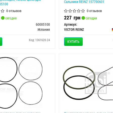
Сальники REINZ 157700601
05100
0 отзывов
0 отзывов
227
грн
сегодня
сегодня
60005100
Артикул:
Испания
VICTOR REINZ
Код: 1361620-24
КУПИТЬ