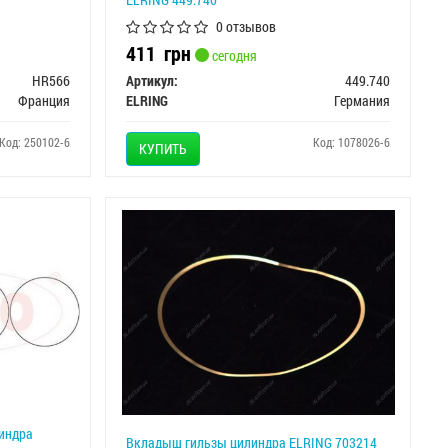
0 отзывов
411
грн
сегодня
HR566
Артикул:
449.740
Франция
ELRING
Германия
Код: 250102-6
Код: 1078026-6
КУПИТЬ
линдра
Вкладыш гильзы цилиндра ELRING 703214