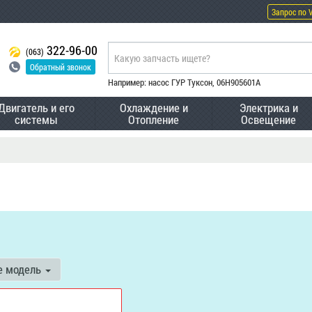
Запрос по 
322-96-00
(063)
Обратный звонок
Например: насос ГУР Туксон, 06H905601A
Двигатель и его
Охлаждение и
Электрика и
системы
Отопление
Освещение
е модель