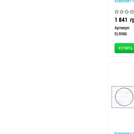
Комплект п
1 841
г
Артикул:
ELRING
КУПИТЬ
Комплект п