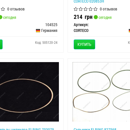
CORTECO 020853H
0 отзывов
0 отзывов
214
грн
сегодня
сегодня
104525
Артикул:
Германия
CORTECO
Код: 505120-24
К
КУПИТЬ
ильзы цилиндра ELRING 703079
Сальники ELRING 827568