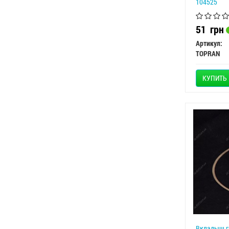
104525
51
грн
Артикул:
TOPRAN
КУПИТЬ
Вкладыш г