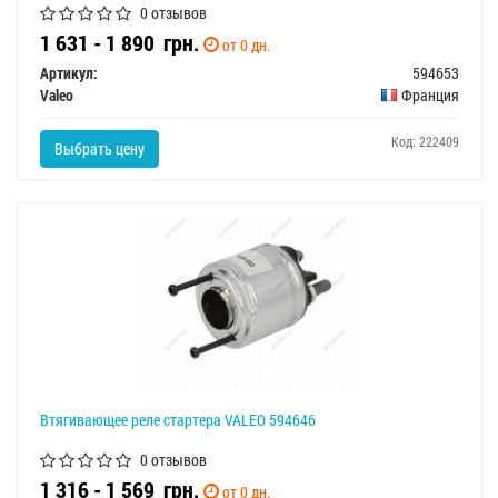
0 отзывов
1 631 - 1 890
грн.
от 0 дн.
Артикул:
594653
Valeo
Франция
Код: 222409
Выбрать цену
Втягивающее реле стартера VALEO 594646
0 отзывов
1 316 - 1 569
грн.
от 0 дн.