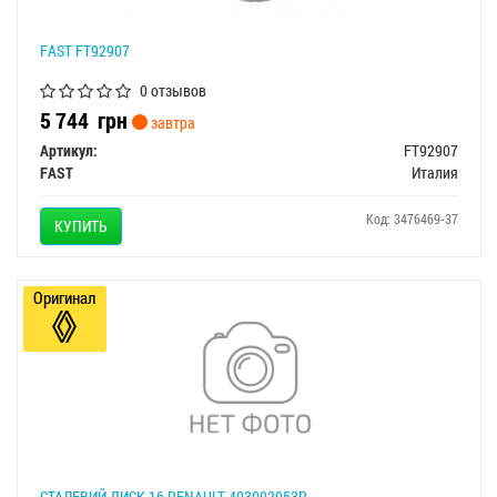
FAST FT92907
0 отзывов
5 744
грн
завтра
Артикул:
FT92907
FAST
Италия
Код: 3476469-37
КУПИТЬ
Оригинал
СТАЛЕВИЙ ДИСК 16 RENAULT 403002053R