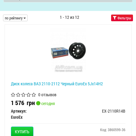
1 - 12 из 12
по рейтингу
Фильтры
Диск колеса ВАЗ 2110-2112 Черный EuroEx 5Jх14Н2
0 отзывов
1 576
грн
сегодня
Артикул:
EX-2110R14B
EuroEx
Код: 3860599-36
КУПИТЬ