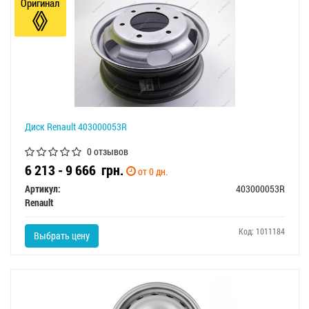
Оригинал
Диск Renault 403000053R
0 отзывов
6 213 - 9 666
грн.
от 0 дн.
Артикул:
403000053R
Renault
Код: 1011184
Выбрать цену