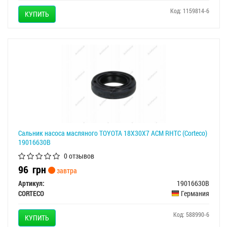
Код: 1159814-6
КУПИТЬ
Сальник насоса масляного TOYOTA 18X30X7 ACM RHTC (Corteco)
19016630B
0 отзывов
96
грн
завтра
Артикул:
19016630B
CORTECO
Германия
Код: 588990-6
КУПИТЬ