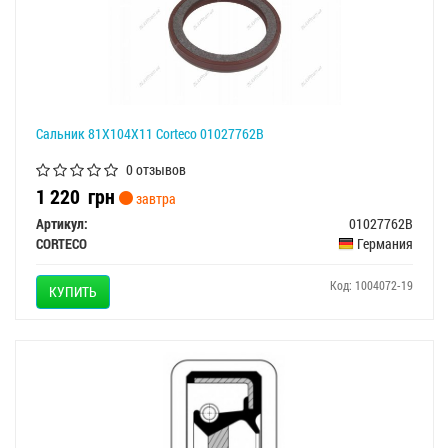
Сальник 81X104X11 Corteco 01027762B
0 отзывов
1 220
грн
завтра
Артикул:
01027762B
CORTECO
Германия
Код: 1004072-19
КУПИТЬ