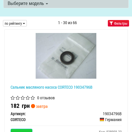
Выберите модель
1 - 30 из 66
по рейтингу
Фильтры
Сальник масляного насоса CORTECO 19034796B
0 отзывов
182
грн
завтра
Артикул:
19034796B
CORTECO
Германия
Код: 928958-23