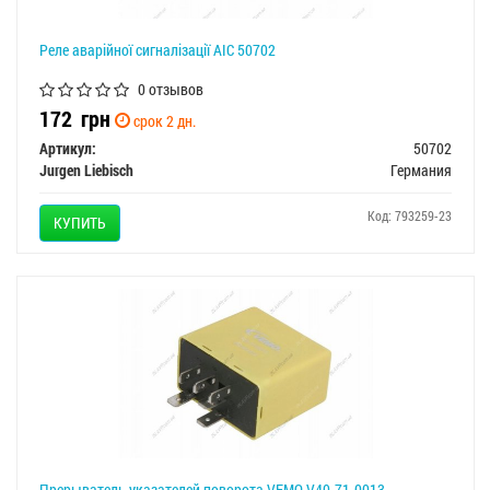
Реле аварiйної сигналiзацiї AIC 50702
0 отзывов
172
грн
срок 2 дн.
Артикул:
50702
Jurgen Liebisch
Германия
Код: 793259-23
КУПИТЬ
Прерыватель указателей поворота VEMO V40-71-0013