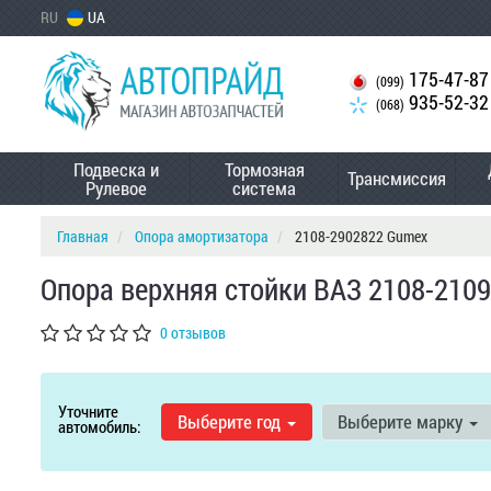
RU
UA
175-47-87
(099)
935-52-32
(068)
Подвеска и
Тормозная
Трансмиссия
Рулевое
система
Главная
Опора амортизатора
2108-2902822 Gumex
Опора верхняя стойки ВАЗ 2108-2109
0 отзывов
Уточните
Выберите год
Выберите марку
автомобиль: