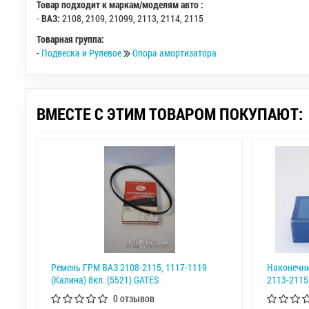
Товар подходит к маркам/моделям авто :
-
ВАЗ:
2108
,
2109
,
21099
,
2113
,
2114
,
2115
Товарная группа:
-
Подвеска и Рулевое
Опора амортизатора
ВМЕСТЕ С ЭТИМ ТОВАРОМ ПОКУПАЮТ:
Ремень ГРМ ВАЗ 2108-2115, 1117-1119
Наконечни
(Калина) 8кл. (5521) GATES
2113-211
0 отзывов