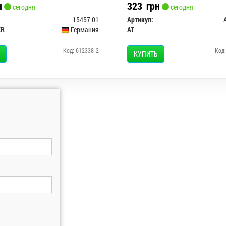
н
323
грн
сегодня
сегодня
15457 01
Артикул:
ER
Германия
AT
Код: 612338-2
Код
КУПИТЬ