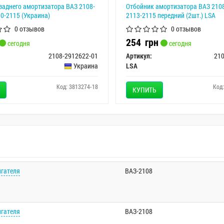
заднего амортизатора ВАЗ 2108-
Отбойник амортизатора ВАЗ 2108
10-2115 (Украина)
2113-2115 передний (2шт.) LSA
0 отзывов
0 отзывов
254
грн
сегодня
сегодня
2108-2912622-01
Артикул:
21
Украина
LSA
Код: 3813274-18
Код
КУПИТЬ
игателя
ВАЗ-2108
игателя
ВАЗ-2108