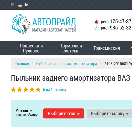
RU
UA
175-47-87
(099)
935-52-32
(068)
Подвеска и
Тормозная
Трансмиссия
Рулевое
система
Главная
Отбойник и пыльник амортизатора
2108-2915681 У
Пыльник заднего амортизатора ВАЗ 
5 из 1 отзыва
Уточните
Выберите год
Выберите марку
автомобиль: