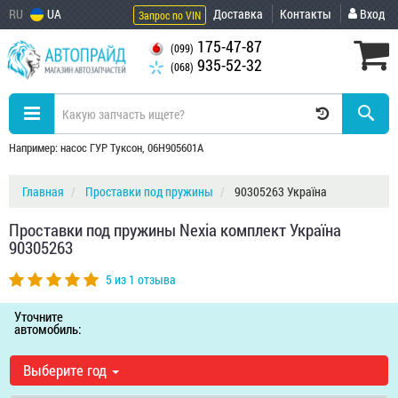
RU
UA
Доставка
Контакты
Вход
Запрос по VIN
175-47-87
(099)
935-52-32
(068)
Например: насос ГУР Туксон, 06H905601A
Главная
Проставки под пружины
90305263 Україна
Проставки под пружины Nexia комплект Україна
90305263
5 из 1 отзыва
Уточните
автомобиль:
Выберите год