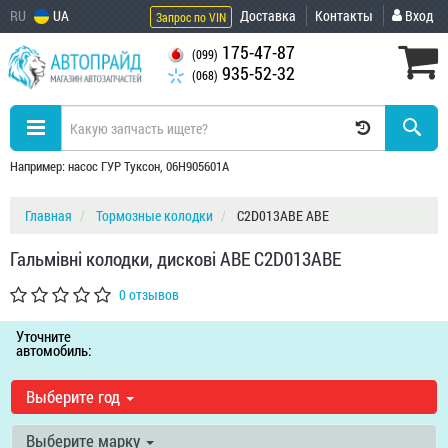
RU
UA
Доставка
Контакты
Вход
Запрос по VIN
175-47-87
(099)
935-52-32
(068)
Например: насос ГУР Туксон, 06H905601A
Главная
Тормозные колодки
C2D013ABE ABE
Гальмівні колодки, дискові ABE C2D013ABE
0 отзывов
Уточните
автомобиль:
Выберите год
Выберите марку