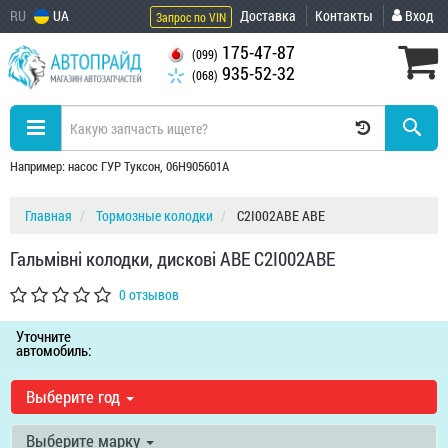
RU
UA
Доставка
Контакты
Вход
Запрос по VIN
175-47-87
(099)
935-52-32
(068)
Например: насос ГУР Туксон, 06H905601A
Главная
Тормозные колодки
C2I002ABE ABE
Гальмівні колодки, дискові ABE C2I002ABE
0 отзывов
Уточните
автомобиль:
Выберите год
Выберите марку