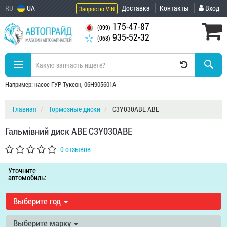
RU
UA
Доставка
Контакты
Вход
Запрос по VIN
175-47-87
(099)
935-52-32
(068)
Например: насос ГУР Туксон, 06H905601A
Главная
Тормозные диски
C3Y030ABE ABE
Гальмівний диск ABE C3Y030ABE
0 отзывов
Уточните
автомобиль:
Выберите год
Выберите марку