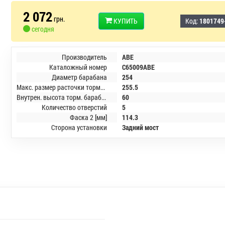
2 072
грн.
КУПИТЬ
Код:
1801749
сегодня
Производитель
ABE
Каталожный номер
C65009ABE
Диаметр барабана
254
Макс. размер расточки тормозного барабана [мм]
255.5
Внутрен. высота торм. барабана [мм]
60
Количество отверстий
5
Фаска 2 [мм]
114.3
Сторона установки
Задний мост