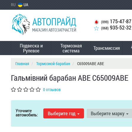
RU
UA
175-47-87
(099)
935-52-32
(068)
Подвеска и
Тормозная
Трансмиссия
Рулевое
система
Главная
Тормозной барабан
C65009ABE ABE
Гальмівний барабан ABE C65009ABE
0 отзывов
Уточните
Выберите год
Выберите марку
автомобиль: