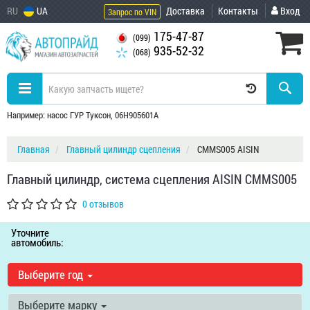
RU
UA
Доставка
Контакты
Вход
Запрос по VIN
175-47-87
(099)
935-52-32
(068)
Например: насос ГУР Туксон, 06H905601A
Главная
Главный цилиндр сцепления
CMMS005 AISIN
Главный цилиндр, система сцепления AISIN CMMS005
0 отзывов
Уточните
автомобиль:
Выберите год
Выберите марку